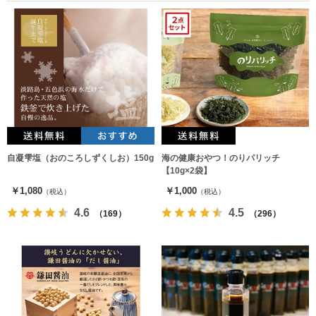
自凝雫塩（おのころしずくしお）150g
海の健康おやつ！のりパリッチ
【10g×2袋】
￥1,080
￥1,000
（税込）
（税込）
4.6
4.5
（169）
（296）