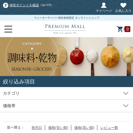
保有ポイントを確認
（1pt=1円）
マイページ
お気に入り
ウォーターサーバー契約者様限定 オンラインショップ
0
絞り込み項目
カテゴリ
価格帯
並べ替え：
発売日
価格(安い順)
価格(高い順)
レビュー数