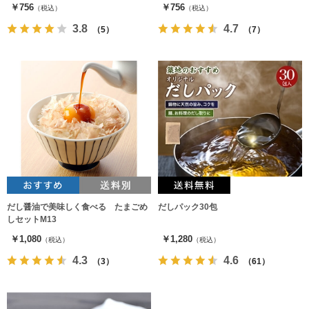
￥756
￥756
（税込）
（税込）
3.8
4.7
（5）
（7）
だし醤油で美味しく食べる たまごめ
だしパック30包
しセットM13
￥1,080
￥1,280
（税込）
（税込）
4.3
4.6
（3）
（61）