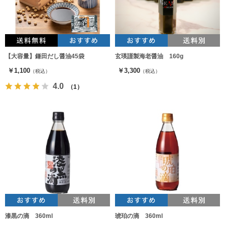
【大容量】鎌田だし醤油45袋
玄瑛謹製海老醤油 160g
￥1,100
￥3,300
（税込）
（税込）
4.0
（1）
漆黒の滴 360ml
琥珀の滴 360ml