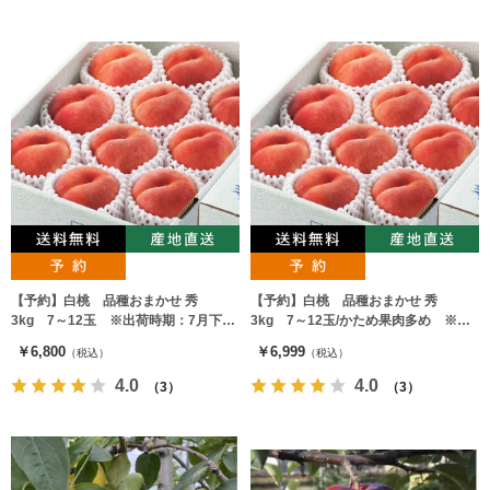
【予約】白桃 品種おまかせ 秀
【予約】白桃 品種おまかせ 秀
3kg 7～12玉 ※出荷時期：7月下旬
3kg 7～12玉/かため果肉多め ※出
～8月下旬
荷時期：9月上旬～9月下旬
￥6,800
￥6,999
（税込）
（税込）
4.0
4.0
（3）
（3）