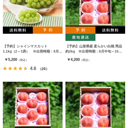
【予約】シャインマスカット
【予約】山形県産 柔らかい白桃 秀品
1.1kg（2～3房） ※出荷時期：9月上
約2kg ※出荷時期：8月中旬～10月
旬～中旬
上旬
￥5,200
￥4,200
（税込）
（税込）
4.6
（20）