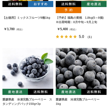
【お徳用】ミックスフルーツ9種1kg
【予約】福島の黄桃 1.8kg(5～8個)
※出荷時期：8月中旬～9月上旬
￥3,780
￥5,400
（税込）
（税込）
5.0
（1）
愛媛県産 冷凍完熟ブルーベリー ス
愛媛県産 冷凍完熟ブルーベリー
タンディングパック150g×3p
1kg