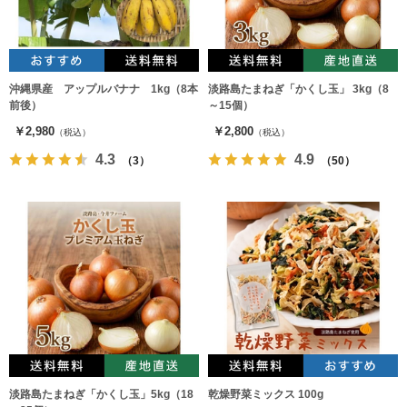
沖縄県産 アップルバナナ 1kg（8本
淡路島たまねぎ「かくし玉」 3kg（8
前後）
～15個）
￥2,980
￥2,800
（税込）
（税込）
4.3
4.9
（3）
（50）
淡路島たまねぎ「かくし玉」5kg（18
乾燥野菜ミックス 100g