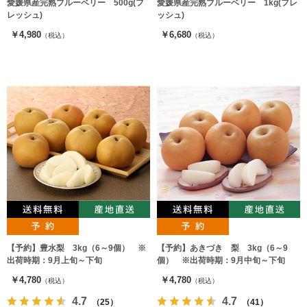
愛媛県産完熟ブルーベリー 500g(フ
愛媛県産完熟ブルーベリー 1kg(フレ
レッシュ)
ッシュ)
￥4,980
￥6,680
（税込）
（税込）
【予約】豊水梨 3kg（6～9個） ※
【予約】あきづき 梨 3kg（6～9
出荷時期：9月上旬～下旬
個） ※出荷時期：9月中旬～下旬
￥4,780
￥4,780
（税込）
（税込）
4.7
4.7
（25）
（41）