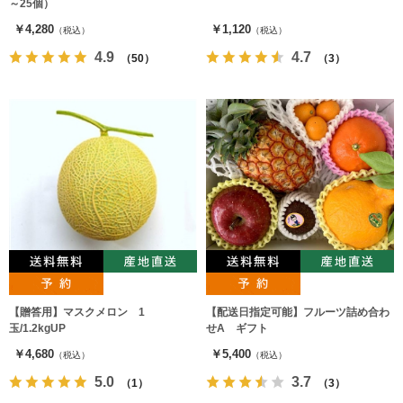
～25個）
￥4,280
￥1,120
（税込）
（税込）
4.9
4.7
（50）
（3）
【贈答用】マスクメロン 1
【配送日指定可能】フルーツ詰め合わ
玉/1.2kgUP
せA ギフト
￥4,680
￥5,400
（税込）
（税込）
5.0
3.7
（1）
（3）