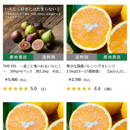
THE FIG ～皮ごと食べれるいちじく
希少な国産バレンシアオレンジ
～ 300g×4パック 約1.2kg ※出荷
2.5kg(15～17個前後） 【みかんのみ
時期：8月～
っちゃん農園】
￥5,400
￥2,700
（税込）
（税込）
5.0
4.4
（1）
（38）