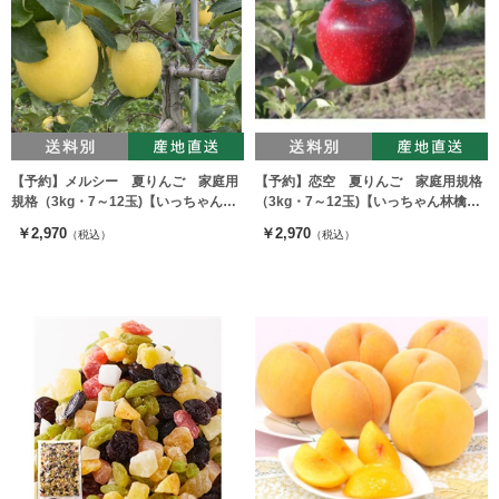
【予約】メルシー 夏りんご 家庭用
【予約】恋空 夏りんご 家庭用規格
規格（3kg・7～12玉)【いっちゃん林
（3kg・7～12玉)【いっちゃん林檎農
檎農園】 ※出荷時期：8月上旬～下
園】 ※出荷時期：8月中旬～下旬
￥2,970
￥2,970
（税込）
（税込）
旬