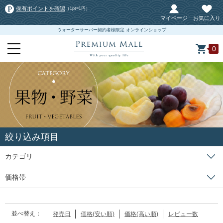
保有ポイントを確認
（1pt=1円）
マイページ
お気に入り
ウォーターサーバー契約者様限定 オンラインショップ
0
絞り込み項目
カテゴリ
価格帯
並べ替え：
発売日
価格(安い順)
価格(高い順)
レビュー数