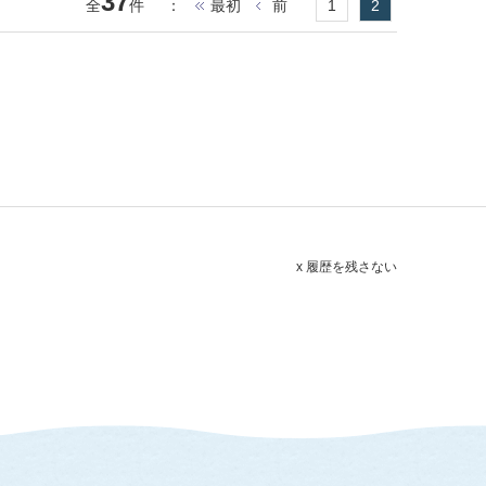
37
全
件
：
最初
前
1
2
x 履歴を残さない