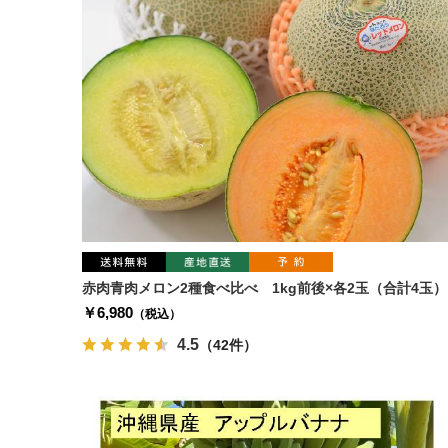
赤肉青肉メロン2種食べ比べ 1kg前後×各2玉（合計4玉）
￥6,980
（税込）
4.5
（42件）