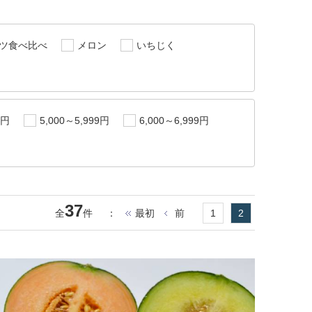
ツ食べ比べ
メロン
いちじく
9円
5,000～5,999円
6,000～6,999円
37
全
件
：
最初
前
1
2