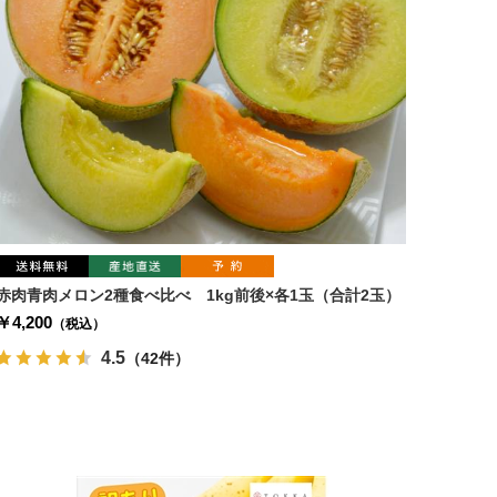
赤肉青肉メロン2種食べ比べ 1kg前後×各1玉（合計2玉）
￥4,200
（税込）
4.5
（42件）