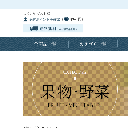
ようこそ ゲスト 様
（
1pt=1円）
保有ポイントを確認
全商品一覧
カテゴリ一覧