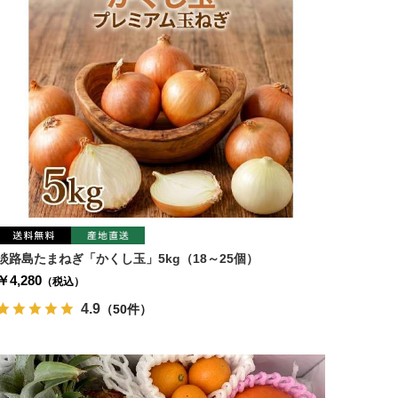
淡路島たまねぎ「かくし玉」5kg（18～25個）
￥4,280
（税込）
4.9
（50件）