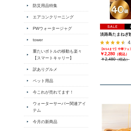
防災用品特集
エアコンクリーニング
PWウォータージャグ
淡路島たまねぎ餃
tower
4
【8/14まで】中華フ
重たいボトルの移動も楽々
￥2,280
（税込）
【スマートキャリー】
￥2,480
（税込）
訳ありグルメ
ペット用品
今これが売れてます！
ウォーターサーバー関連アイ
テム
今月の新商品