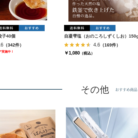
子40個
自凝雫塩（おのころしずくしお）150
.6
4.6
（342件）
（169件）
ェア実施中！
￥1,080
（税込）
その他
おすすめ商品