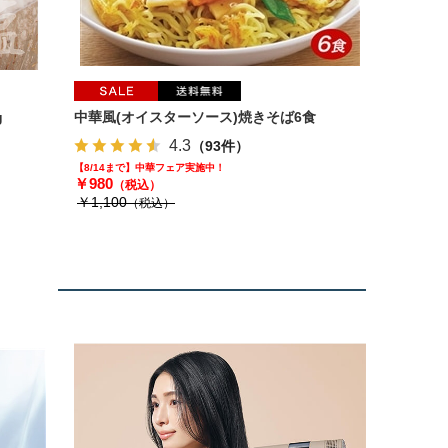
g
中華風(オイスターソース)焼きそば6食
4.3
（93件）
【8/14まで】中華フェア実施中！
￥980
（税込）
￥1,100
（税込）