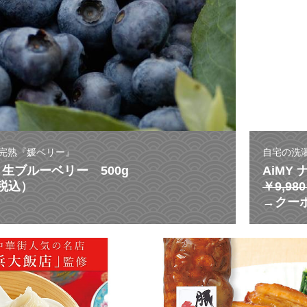
完熟『媛ベリー』
自宅の洗
生ブルーベリー 500g
AiMY
（税込）
￥9,9
→クーポ
激
う
ま
ス
ー