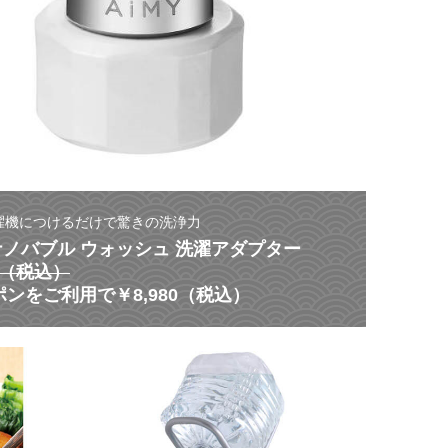
濯機につけるだけで驚きの洗浄力
 ナノバブル ウォッシュ 洗濯アダプター
80（税込）
ンをご利用で￥8,980（税込）
【
災
ス
害
タ
に
ミ
よ
ナ
る