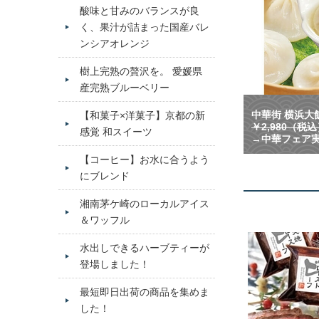
酸味と甘みのバランスが良
く、果汁が詰まった国産バレ
ンシアオレンジ
樹上完熟の贅沢を。 愛媛県
産完熟ブルーベリー
中華街 横浜大飯
【和菓子×洋菓子】京都の新
￥2,980（税
感覚 和スイーツ
→中華フェア実
【コーヒー】お水に合うよう
にブレンド
湘南茅ケ崎のローカルアイス
＆ワッフル
水出しできるハーブティーが
登場しました！
最短即日出荷の商品を集めま
した！