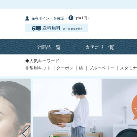
（
1pt=1円）
保有ポイントを確認
全商品一覧
カテゴリ一覧
◆人気キーワード
非常用キット
｜
クーポン
｜
桃
｜
ブルーベリー
｜
スタミナ