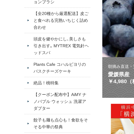
ョンブラシ
【全20種から厳選配送】皮ご
と食べれる完熟いちじく詰め
合わせ
頭皮を健やかにし､美しさも
引き出す｡ MYTREX 電気針ヘ
ッドスパ
Plants Cafe コハルビヨリの
朝摘み直送・
バスクチーズケーキ
愛媛県産 
￥4,980
絶品！桃特集
【クーポン配布中】AiMY ナ
ノバブル ウォッシュ 洗濯ア
ダプター
餃子も麺も点心も！食欲をそ
そる中華の祭典