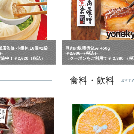
プ
が
溢
れ
る
！
横
浜
中
店監修 小籠包 16個×2袋
豚肉の味噌煮込み 450g
華
込）
￥2,800 （税込）
街
施中！￥2,620（税込）
→クーポンをご利用で￥ 2,380 （
で
人
気
食料・飲料
の
おすす
名
店
監
修
の
小
籠
包