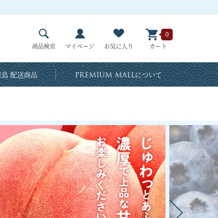
0
商品検索
マイページ
お気に入り
カート
島 配送商品
PREMIUM MALL
について