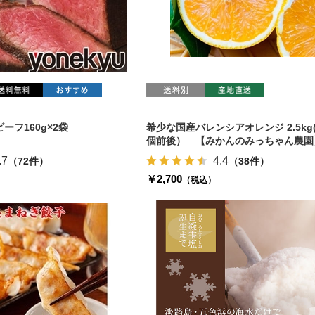
ーフ160g×2袋
希少な国産バレンシアオレンジ 2.5kg(
個前後） 【みかんのみっちゃん農園
.7
4.4
（72件）
（38件）
￥2,700
（税込）