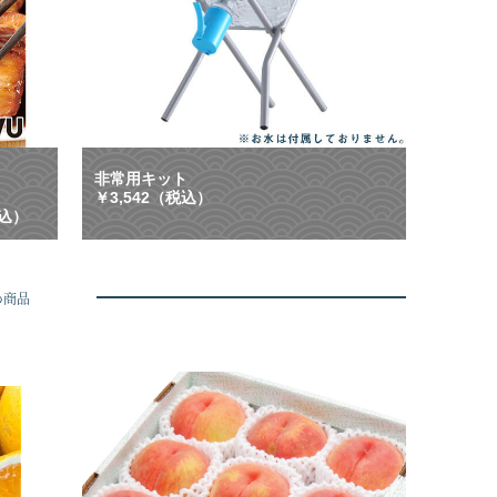
ク
非
ー
常
ポ
時
ン
等
配
に
布
大
中
活
】
躍
ご
！
非常用キット
は
「
￥3,542（税込）
ん
も
税込）
、
し
お
も
酒
」
に
に
め商品
合
も
う
「
や
い
み
つ
つ
も
き
」
グ
に
ル
も
メ