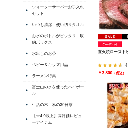
ウォーターサーバーお手入れ
セット
いつも清潔、使い切りタオル
お水のボトルがピッタリ！収
納ボックス
直火焼ローストビ
水出しのお茶
ベビー＆キッズ用品
4
￥3,800
（税込）
ラーメン特集
富士山の水を使ったハイボー
ル
生活の木 私の30日茶
【☆4.0以上】高評価レビュ
ーアイテム