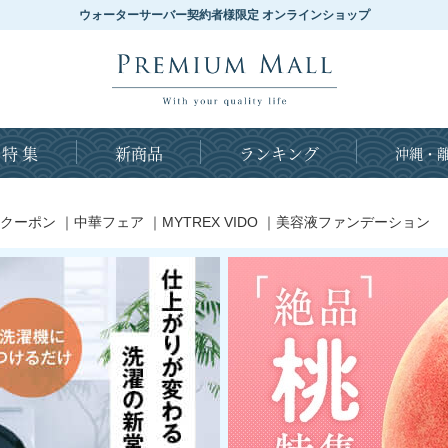
ウォーターサーバー契約者様限定 オンラインショップ
特 集
新商品
ランキング
沖縄・離
クーポン
｜
中華フェア
｜
MYTREX VIDO
｜
美容液ファンデーション