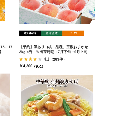
15～17
【予約】訳あり白桃 品種、玉数おまかせ
】
2kg ○秀 ※出荷時期：7月下旬～9月上旬
4.1
（283件）
￥4,200
（税込）