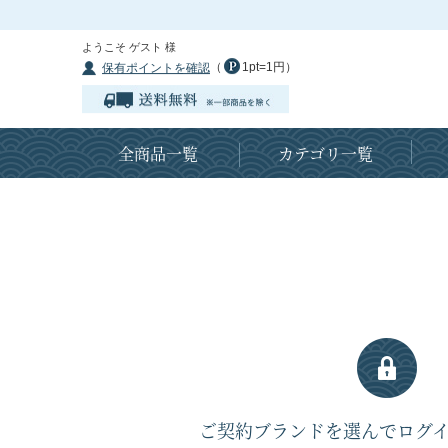
ようこそ ゲスト 様
（
1pt=1円）
保有ポイントを確認
全商品一覧
カテゴリ一覧
ご契約ブランドを選んでログ