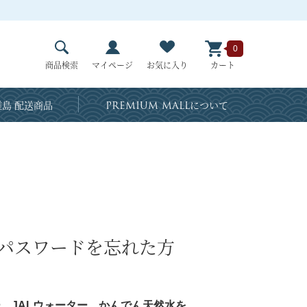
0
商品検索
マイページ
お気に入り
カート
島 配送商品
PREMIUM MALL
について
・パスワードを忘れた方
、JALウォーター、かんでん天然水を