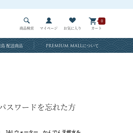
0
商品検索
マイページ
お気に入り
カート
島 配送商品
PREMIUM MALL
について
・パスワードを忘れた方
、JALウォーター、かんでん天然水を