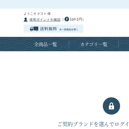
ようこそ ゲスト 様
（
1pt=1円）
保有ポイントを確認
全商品一覧
カテゴリ一覧
ご契約ブランドを選んでログ