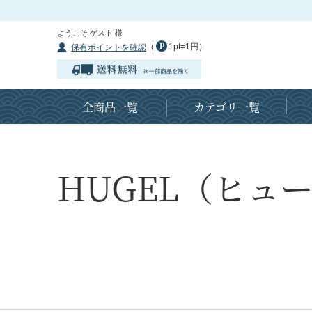
ようこそ ゲスト 様
（
1pt=1円）
保有ポイントを確認
全商品一覧
カテゴリ一覧
HUGEL（ヒュ