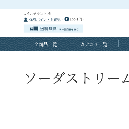
ようこそ ゲスト 様
（
1pt=1円）
保有ポイントを確認
全商品一覧
カテゴリ一覧
ソーダストリームG