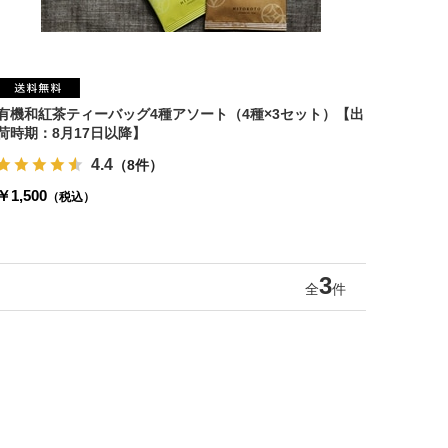
有機和紅茶ティーバッグ4種アソート（4種×3セット）【出
荷時期：8月17日以降】
4.4
（8件）
￥1,500
（税込）
3
全
件