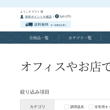
ようこそ ゲスト 様
（
1pt=1円）
保有ポイントを確認
全商品一覧
カテゴリ一覧
オフィスやお店
絞り込み項目
カテゴリ
調理器具
非常用キ