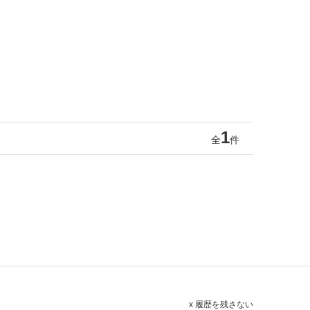
1
全
件
x 履歴を残さない