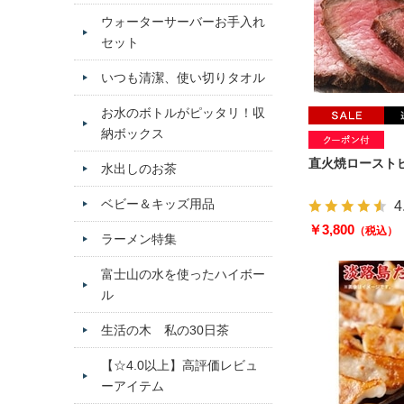
ウォーターサーバーお手入れ
セット
いつも清潔、使い切りタオル
お水のボトルがピッタリ！収
納ボックス
直火焼ローストビ
水出しのお茶
ベビー＆キッズ用品
4
￥3,800
（税込）
ラーメン特集
富士山の水を使ったハイボー
ル
生活の木 私の30日茶
【☆4.0以上】高評価レビュ
ーアイテム