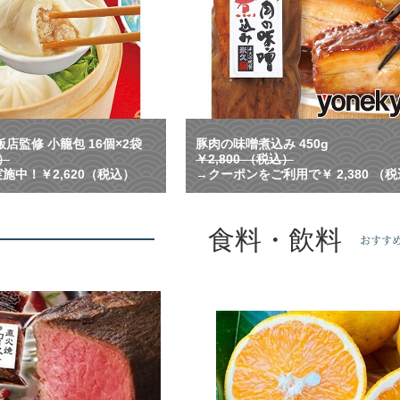
プ
が
溢
れ
る
！
横
浜
中
店監修 小籠包 16個×2袋
豚肉の味噌煮込み 450g
華
込）
￥2,800 （税込）
街
施中！￥2,620（税込）
→クーポンをご利用で￥ 2,380 （
で
人
気
食料・飲料
の
おすす
名
店
監
修
の
小
籠
包