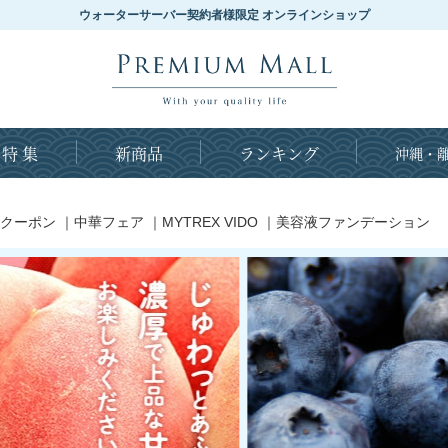
ウォーターサーバー契約者様限定 オンラインショップ
特 集
新商品
ランキング
沖縄・離
クーポン
｜
中華フェア
｜
MYTREX VIDO
｜
美容液ファンデーション