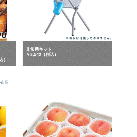
ク
非
ー
常
ポ
時
ン
等
配
に
布
大
中
活
】
躍
ご
！
非常用キット
は
「
￥3,542（税込）
ん
も
税込）
、
し
お
も
酒
」
に
に
め商品
合
も
う
「
や
い
み
つ
つ
も
き
」
グ
に
ル
も
メ