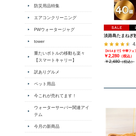
防災用品特集
エアコンクリーニング
PWウォータージャグ
淡路島たまねぎ餃
tower
4
【8/14まで】中華フ
重たいボトルの移動も楽々
￥2,280
（税込）
【スマートキャリー】
￥2,480
（税込）
訳ありグルメ
ペット用品
今これが売れてます！
ウォーターサーバー関連アイ
テム
今月の新商品