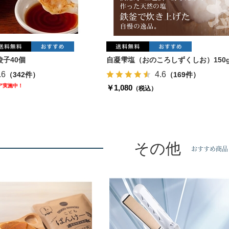
子40個
自凝雫塩（おのころしずくしお）150
.6
4.6
（342件）
（169件）
ェア実施中！
￥1,080
（税込）
その他
おすすめ商品