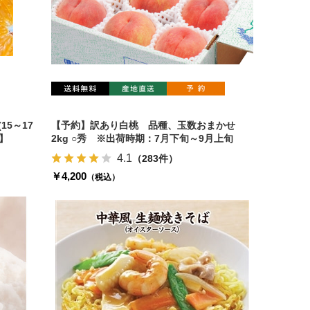
15～17
【予約】訳あり白桃 品種、玉数おまかせ
】
2kg ○秀 ※出荷時期：7月下旬～9月上旬
4.1
（283件）
￥4,200
（税込）