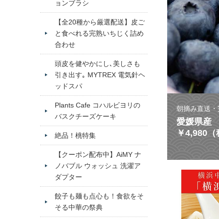
ョンブラシ
【全20種から厳選配送】皮ご
と食べれる完熟いちじく詰め
合わせ
頭皮を健やかにし､美しさも
引き出す｡ MYTREX 電気針ヘ
ッドスパ
Plants Cafe コハルビヨリの
朝摘み直送・
バスクチーズケーキ
愛媛県産 
￥4,980
絶品！桃特集
【クーポン配布中】AiMY ナ
ノバブル ウォッシュ 洗濯ア
ダプター
餃子も麺も点心も！食欲をそ
そる中華の祭典