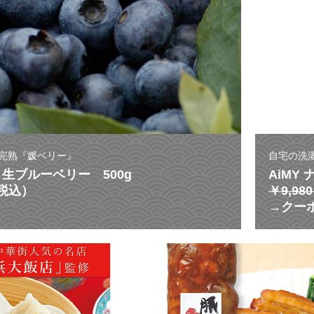
完熟『媛ベリー』
自宅の洗
生ブルーベリー 500g
AiMY
（税込）
￥9,9
→クーポ
激
う
ま
ス
ー