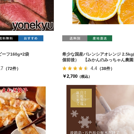
ーフ160g×2袋
希少な国産バレンシアオレンジ 2.5kg(
個前後） 【みかんのみっちゃん農園
.7
4.4
（72件）
（38件）
￥2,700
（税込）