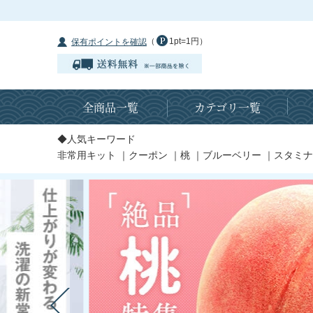
（
1pt=1円）
保有ポイントを確認
全商品一覧
カテゴリ一覧
◆人気キーワード
非常用キット
｜
クーポン
｜
桃
｜
ブルーベリー
｜
スタミナ