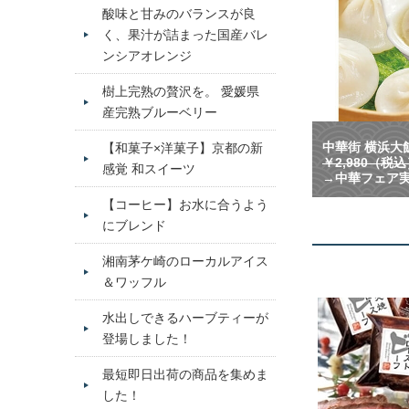
酸味と甘みのバランスが良
く、果汁が詰まった国産バレ
ンシアオレンジ
樹上完熟の贅沢を。 愛媛県
産完熟ブルーベリー
中華街 横浜大飯
【和菓子×洋菓子】京都の新
￥2,980（税
感覚 和スイーツ
→中華フェア実
【コーヒー】お水に合うよう
にブレンド
湘南茅ケ崎のローカルアイス
＆ワッフル
水出しできるハーブティーが
登場しました！
最短即日出荷の商品を集めま
した！