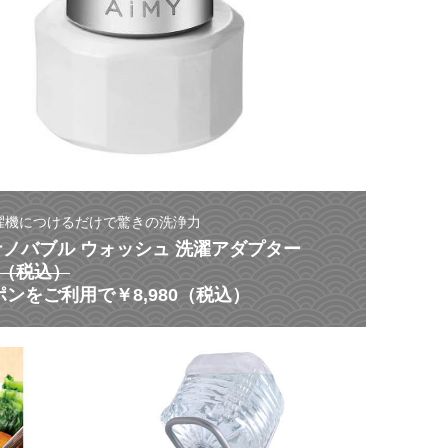
濯機につけるだけで驚きの洗浄力
 ナノバブル ウォッシュ 洗濯アダプター
80（税込）
ンをご利用で￥8,980（税込）
【
災
ス
害
タ
に
ミ
よ
ナ
る