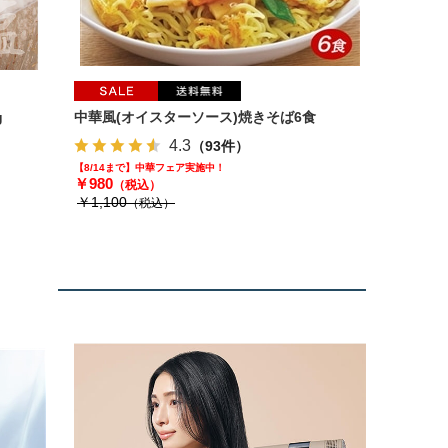
g
中華風(オイスターソース)焼きそば6食
4.3
（93件）
【8/14まで】中華フェア実施中！
￥980
（税込）
￥1,100
（税込）