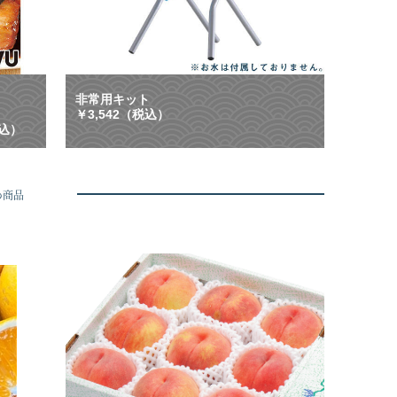
ン
等
配
に
布
大
中
活
】
躍
ご
！
非常用キット
は
「
￥3,542（税込）
ん
も
税込）
、
し
お
も
酒
」
に
に
め商品
合
も
う
「
や
い
み
つ
つ
も
き
」
グ
に
ル
も
メ