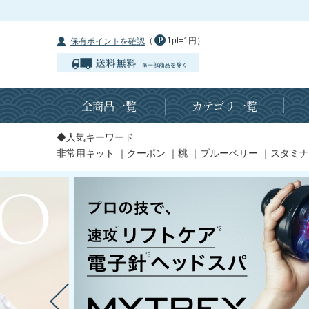
（
1pt=1円）
保有ポイントを確認
全商品一覧
カテゴリ一覧
◆人気キーワード
非常用キット
｜
クーポン
｜
桃
｜
ブルーベリー
｜
スタミナ