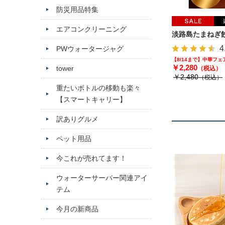
防災用品特集
エアコンクリーニング
淡路島たまねぎ餃
4
PWウォータージャグ
【8/14まで】中華フ
￥2,280
tower
（税込）
￥2,480
（税込）
重たいボトルの移動も楽々
【スマートキャリー】
訳ありグルメ
ペット用品
今これが売れてます！
ウォーターサーバー関連アイ
テム
今月の新商品