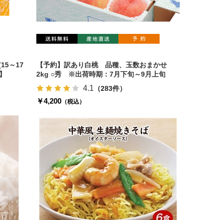
15～17
【予約】訳あり白桃 品種、玉数おまかせ
】
2kg ○秀 ※出荷時期：7月下旬～9月上旬
4.1
（283件）
￥4,200
（税込）