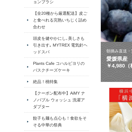
ョンブラシ
【全20種から厳選配送】皮ご
と食べれる完熟いちじく詰め
合わせ
頭皮を健やかにし､美しさも
引き出す｡ MYTREX 電気針ヘ
朝摘み直送・
ッドスパ
愛媛県産 
Plants Cafe コハルビヨリの
￥4,980
バスクチーズケーキ
絶品！桃特集
【クーポン配布中】AiMY ナ
ノバブル ウォッシュ 洗濯ア
ダプター
餃子も麺も点心も！食欲をそ
そる中華の祭典