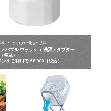
濯機につけるだけで驚きの洗浄力
 ナノバブル ウォッシュ 洗濯アダプター
80（税込）
ンをご利用で￥8,980（税込）
【
災
ス
害
タ
に
ミ
よ
ナ
る
ク
非
ー
常
ポ
時