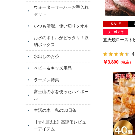
ウォーターサーバーお手入れ
セット
いつも清潔、使い切りタオル
お水のボトルがピッタリ！収
直火焼ローストビ
納ボックス
4
水出しのお茶
￥3,800
（税込）
ベビー＆キッズ用品
ラーメン特集
富士山の水を使ったハイボー
ル
生活の木 私の30日茶
【☆4.0以上】高評価レビュ
ーアイテム