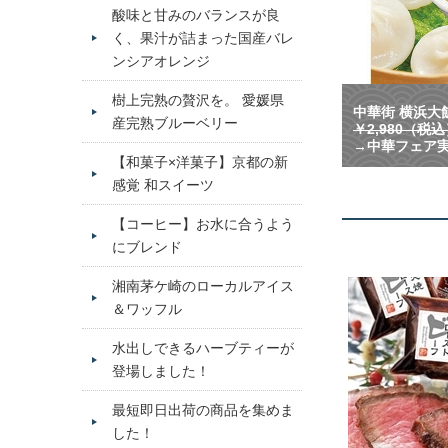
酸味と甘みのバランスが良
く、果汁が詰まった国産バレ
ンシアオレンジ
樹上完熟の贅沢を。 愛媛県
中華街 横浜大飯
産完熟ブルーベリー
￥2,980（税
→中華フェア実
【和菓子×洋菓子】京都の新
感覚 和スイーツ
【コーヒー】お水に合うよう
にブレンド
湘南茅ケ崎のローカルアイス
＆ワッフル
水出しできるハーブティーが
登場しました！
最短即日出荷の商品を集めま
した！