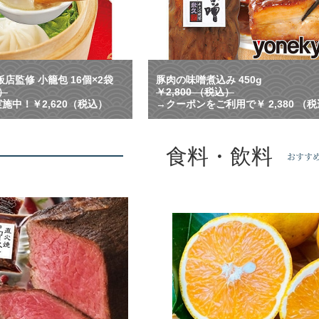
れ
る
！
横
浜
中
店監修 小籠包 16個×2袋
豚肉の味噌煮込み 450g
華
込）
￥2,800 （税込）
街
施中！￥2,620（税込）
→クーポンをご利用で￥ 2,380 （
で
人
気
食料・飲料
の
おすす
名
店
監
修
の
小
籠
包