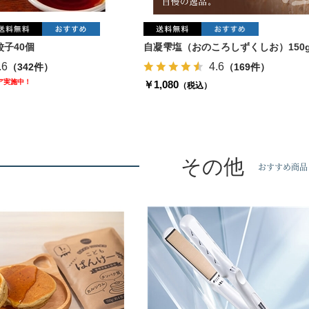
子40個
自凝雫塩（おのころしずくしお）150
.6
4.6
（342件）
（169件）
ェア実施中！
￥1,080
（税込）
その他
おすすめ商品