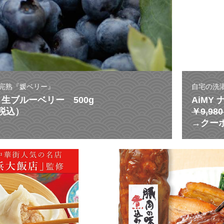
完熟『媛ベリー』
自宅の洗
生ブルーベリー 500g
AiMY
（税込）
￥9,9
→クーポ
激
う
ま
ス
ー
プ
が
溢