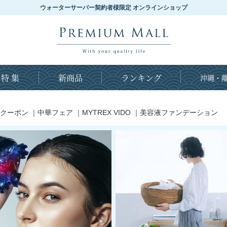
ウォーターサーバー契約者様限定 オンラインショップ
特 集
新商品
ランキング
沖縄・離
クーポン
｜
中華フェア
｜
MYTREX VIDO
｜
美容液ファンデーション