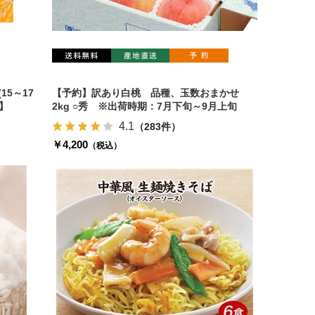
15～17
【予約】訳あり白桃 品種、玉数おまかせ
】
2kg ○秀 ※出荷時期：7月下旬～9月上旬
4.1
（283件）
￥4,200
（税込）