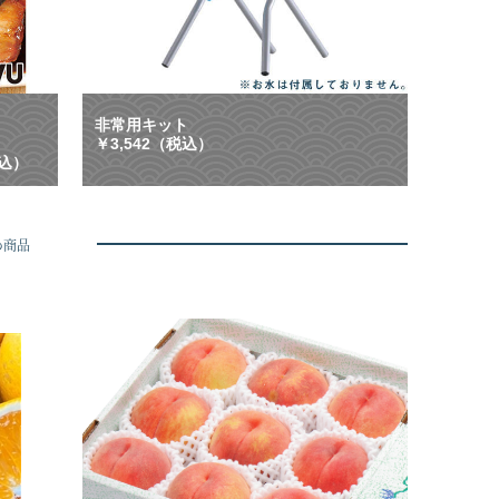
ン
等
配
に
布
大
中
活
】
躍
ご
！
非常用キット
は
「
￥3,542（税込）
ん
も
税込）
、
し
お
も
酒
」
に
に
め商品
合
も
う
「
や
い
み
つ
つ
も
き
」
グ
に
ル
も
メ