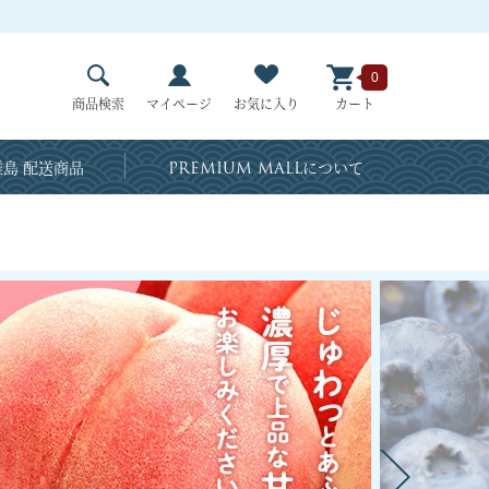
0
商品検索
マイページ
お気に入り
カート
島 配送商品
PREMIUM MALL
について