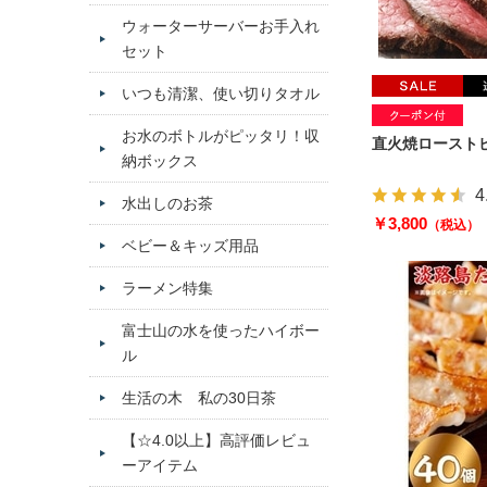
ウォーターサーバーお手入れ
セット
いつも清潔、使い切りタオル
お水のボトルがピッタリ！収
直火焼ローストビ
納ボックス
4
水出しのお茶
￥3,800
（税込）
ベビー＆キッズ用品
ラーメン特集
富士山の水を使ったハイボー
ル
生活の木 私の30日茶
【☆4.0以上】高評価レビュ
ーアイテム