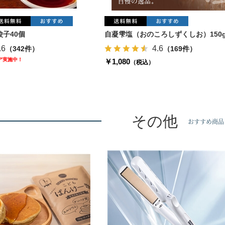
子40個
自凝雫塩（おのころしずくしお）150
.6
4.6
（342件）
（169件）
ェア実施中！
￥1,080
（税込）
その他
おすすめ商品