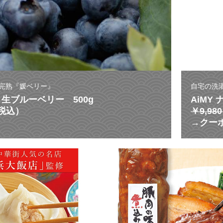
完熟『媛ベリー』
自宅の洗
生ブルーベリー 500g
AiMY
（税込）
￥9,9
→クーポ
激
う
ま
ス
ー
プ
が
溢