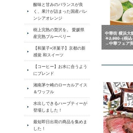
酸味と甘みのバランスが良
く、果汁が詰まった国産バレ
ンシアオレンジ
樹上完熟の贅沢を。 愛媛県
中華街 横浜大飯
産完熟ブルーベリー
￥2,980（税
→中華フェア実
【和菓子×洋菓子】京都の新
感覚 和スイーツ
【コーヒー】お水に合うよう
にブレンド
湘南茅ケ崎のローカルアイス
＆ワッフル
水出しできるハーブティーが
登場しました！
最短即日出荷の商品を集めま
した！