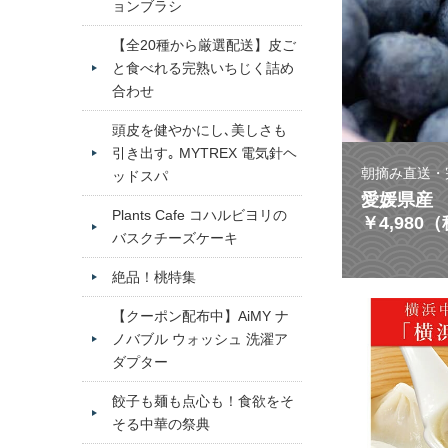
ョンブラシ
【全20種から厳選配送】皮ご
と食べれる完熟いちじく詰め
合わせ
頭皮を健やかにし､美しさも
引き出す｡ MYTREX 電気針ヘ
朝摘み直送・
ッドスパ
愛媛県産 
Plants Cafe コハルビヨリの
￥4,980
バスクチーズケーキ
絶品！桃特集
【クーポン配布中】AiMY ナ
ノバブル ウォッシュ 洗濯ア
ダプター
餃子も麺も点心も！食欲をそ
そる中華の祭典