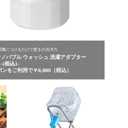
濯機につけるだけで驚きの洗浄力
 ナノバブル ウォッシュ 洗濯アダプター
80（税込）
ンをご利用で￥8,980（税込）
【
災
ス
害
タ
に
ミ
よ
ナ
る
ク
非
ー
常
ポ
時