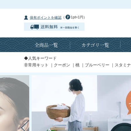
（
1pt=1円）
保有ポイントを確認
全商品一覧
カテゴリ一覧
◆人気キーワード
非常用キット
｜
クーポン
｜
桃
｜
ブルーベリー
｜
スタミナ