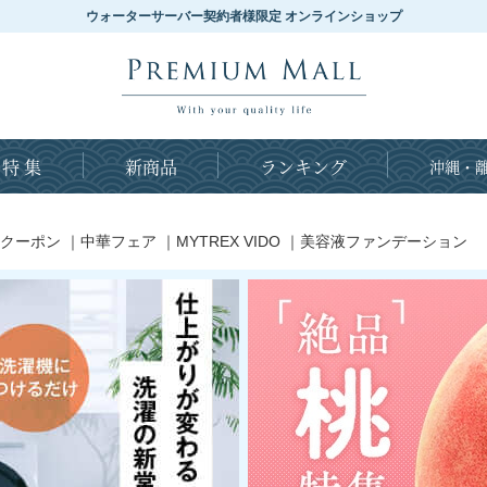
ウォーターサーバー契約者様限定 オンラインショップ
特 集
新商品
ランキング
沖縄・離
クーポン
｜
中華フェア
｜
MYTREX VIDO
｜
美容液ファンデーション