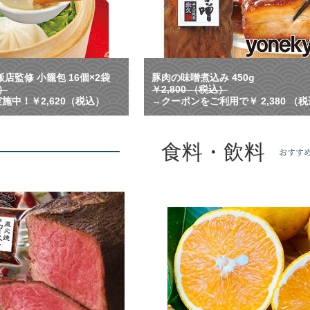
れ
る
！
横
浜
中
店監修 小籠包 16個×2袋
豚肉の味噌煮込み 450g
華
込）
￥2,800 （税込）
街
施中！￥2,620（税込）
→クーポンをご利用で￥ 2,380 （
で
人
気
食料・飲料
の
おすす
名
店
監
修
の
小
籠
包