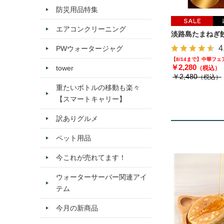
防災用品特集
エアコンクリーニング
淡路島たまねぎ餃
4
PWウォータージャグ
【8/14まで】中華フ
￥2,280
tower
（税込）
￥2,480
（税込）
重たいボトルの移動も楽々
【スマートキャリー】
訳ありグルメ
ペット用品
今これが売れてます！
ウォーターサーバー関連アイ
テム
今月の新商品