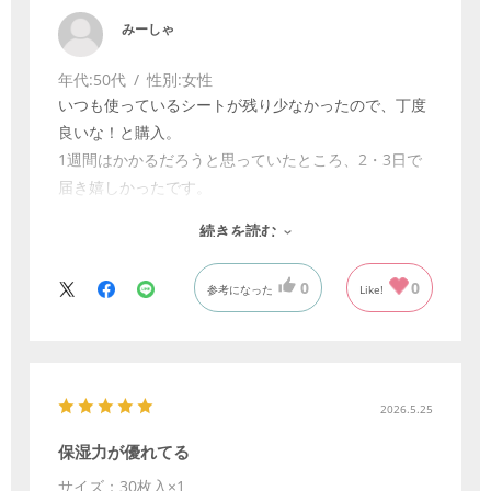
みーしゃ
年代:
50代
性別:
女性
いつも使っているシートが残り少なかったので、丁度
良いな！と購入。
1週間はかかるだろうと思っていたところ、2・3日で
届き嬉しかったです。
シート自体も、トロミのたっぷりで、お肌の調子も良
続きを読む
いです。敏感肌ですが、ピリつきなど全くなく安心し
て使っています。
0
0
参考になった
Like!
2026.5.25
保湿力が優れてる
サイズ：30枚入×1