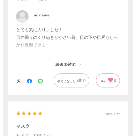
no name
とても気に入りました！
目の周りのくりぬきが小さい為、目の下や目尻もしっ
かり保湿できます
鼻のところも、長めにできているため小鼻などの毛穴
続きを読む
対策の保湿もしっかりできます。
0
0
参考になった
Like!
吸収がスムーズなため、短い時間でしっかり保湿でき
て大変優れています。
使った後は小じわや毛穴が目立ちにくく、保湿ができ
ている上、さっぱりしているのでメイクもしやすいで
2026.4.22
す
マスク
サイズ：30枚入×1
継続して使用したいです！