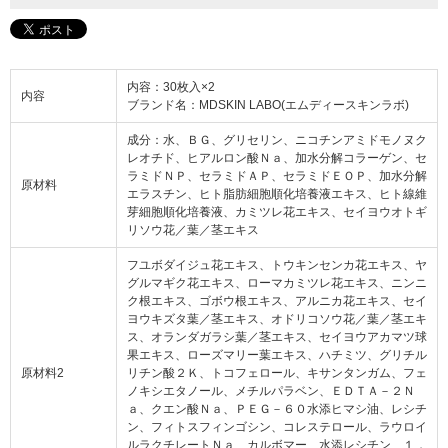
内容：30枚入×2
内容
ブランド名：MDSKIN LABO(エムディースキンラボ)
成分：水、ＢＧ、グリセリン、ニコチンアミドモノヌク
レオチド、ヒアルロン酸Ｎａ、加水分解コラーゲン、セ
ラミドＮＰ、セラミドＡＰ、セラミドＥＯＰ、加水分解
原材料
エラスチン、ヒト脂肪細胞順化培養液エキス、ヒト線維
芽細胞順化培養液、カミツレ花エキス、セイヨウオトギ
リソウ花／葉／茎エキス
フユボダイジュ花エキス、トウキンセンカ花エキス、ヤ
グルマギク花エキス、ローマカミツレ花エキス、ニンニ
ク根エキス、ゴボウ根エキス、アルニカ花エキス、セイ
ヨウキズタ葉／茎エキス、オドリコソウ花／葉／茎エキ
ス、オランダガラシ葉／茎エキス、セイヨウアカマツ球
果エキス、ローズマリー葉エキス、ハチミツ、グリチル
原材料2
リチン酸２Ｋ、トコフェロール、キサンタンガム、フェ
ノキシエタノール、メチルパラベン、ＥＤＴＡ－２Ｎ
ａ、クエン酸Ｎａ、ＰＥＧ－６０水添ヒマシ油、レシチ
ン、フィトスフィンゴシン、コレステロール、ラウロイ
ルラクチレートＮａ、カルボマー、水添レシチン、１，