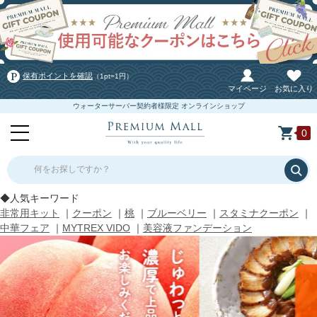
保有ポイントを確認
（1pt=1円）
マイページ
お気に入り
ウォーターサーバー契約者様限定 オンラインショップ
0
何をお探しですか？
◆人気キーワード
非常用キット
｜
クーポン
｜
桃
｜
ブルーベリー
｜
スタミナクーポン
｜
中華フェア
｜
MYTREX VIDO
｜
美容液ファンデーション