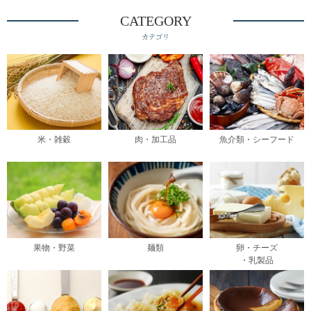
CATEGORY
カテゴリ
米・雑穀
肉・加工品
魚介類・シーフード
果物・野菜
麺類
卵・チーズ
・乳製品