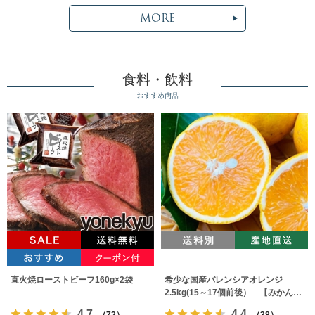
MORE
食料・飲料
おすすめ商品
直火焼ローストビーフ160g×2袋
希少な国産バレンシアオレンジ
2.5kg(15～17個前後） 【みかんの
みっちゃん農園】
4.7
4.4
（72）
（38）