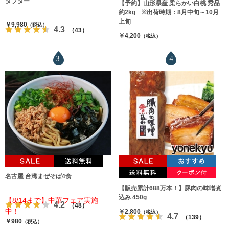
ダプター
【予約】山形県産 柔らかい白桃 秀品
約2kg ※出荷時期：8月中旬～10月
上旬
￥9,980
（税込）
4.3
（43）
￥4,200
（税込）
3
4
名古屋 台湾まぜそば4食
【販売累計688万本！】豚肉の味噌煮
込み 450g
【8/14まで】中華フェア実施
4.2
（48）
中！
￥2,800
（税込）
4.7
（139）
￥980
（税込）