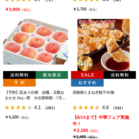
￥3,800
￥2,700
（税込）
（税込）
【予約】訳あり白桃 品種、玉数お
淡路島たまねぎ餃子40個
まかせ 2kg ○秀 ※出荷時期：7月下
旬～9月上旬
4.1
4.6
（283）
（342）
￥4,200
【8/14まで】中華フェア実施
（税込）
中！
￥2,280
（税込）
￥2,480
（税込）