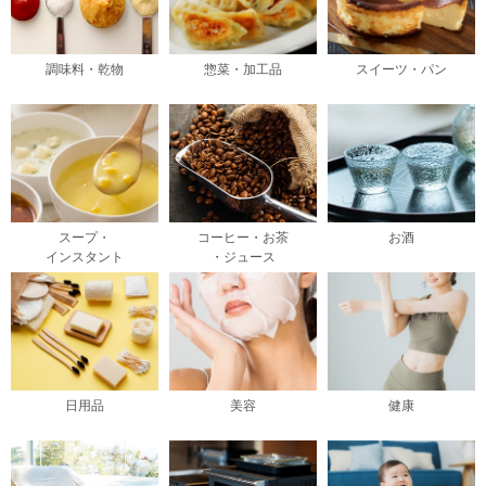
調味料・乾物
惣菜・加工品
スイーツ・パン
スープ・
コーヒー・お茶
お酒
インスタント
・ジュース
日用品
美容
健康