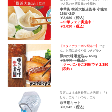
で人気の名店監修の小籠包
中華街 横浜大飯店監修 小籠包
16個×2袋
￥2,980（税込）
→中華フェア実施中！
￥2,620（税込）
【スタミナクーポン配布中】
ごは
ん、お酒に合うやみつきグルメ
豚肉の味噌煮込み 450g
￥2,800 （税込）
→クーポンをご利用で￥ 2,380
（税込）
災害による非常時等に大活躍！ 「も
しも」にも「いつも」にも
非常用キット
￥3,542（税込）