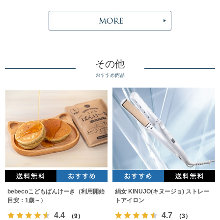
その他
おすすめ商品
bebecoこどもぱんけーき（利用開始
絹女 KINUJO(キヌージョ) ストレー
目安：1歳～）
トアイロン
4.4
4.7
（9）
（3）