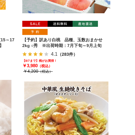
15～17
【予約】訳あり白桃 品種、玉数おまかせ
】
2kg ○秀 ※出荷時期：7月下旬～9月上旬
4.1
（283件）
【8/7まで】桃がお買得！
￥3,980
（税込）
￥4,200
（税込）