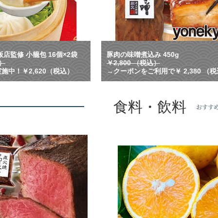
れ
る
！
横
浜
中
店監修 小籠包 16個×2袋
豚肉の味噌煮込み 450g
華
込）
￥2,800 （税込）
街
施中！￥2,620（税込）
→クーポンをご利用で￥ 2,380 （
で
人
気
食料・飲料
の
おすす
名
店
監
修
の
小
籠
包