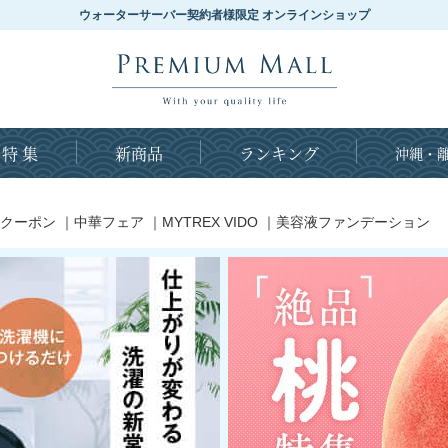
ウォーターサーバー契約者様限定 オンラインショップ
特 集
新商品
ランキング
沖縄・離
クーポン
｜
中華フェア
｜
MYTREX VIDO
｜
美容液ファンデーション