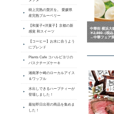
樹上完熟の贅沢を。 愛媛県
産完熟ブルーベリー
【和菓子×洋菓子】京都の新
中華街 横浜大飯
感覚 和スイーツ
￥2,980（税
→中華フェア実
【コーヒー】お水に合うよう
にブレンド
Plants Cafe コハルビヨリの
バスクチーズケーキ
湘南茅ケ崎のローカルアイス
＆ワッフル
水出しできるハーブティーが
登場しました！
最短即日出荷の商品を集めま
した！