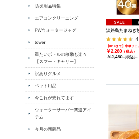
防災用品特集
エアコンクリーニング
PWウォータージャグ
淡路島たまねぎ餃
4
tower
【8/14まで】中華フ
￥2,280
（税込）
重たいボトルの移動も楽々
￥2,480
（税込）
【スマートキャリー】
訳ありグルメ
ペット用品
今これが売れてます！
ウォーターサーバー関連アイ
テム
今月の新商品