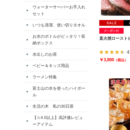
ウォーターサーバーお手入れ
セット
いつも清潔、使い切りタオル
お水のボトルがピッタリ！収
直火焼ローストビ
納ボックス
4
水出しのお茶
￥3,800
（税込）
ベビー＆キッズ用品
ラーメン特集
富士山の水を使ったハイボー
ル
生活の木 私の30日茶
【☆4.0以上】高評価レビュ
ーアイテム