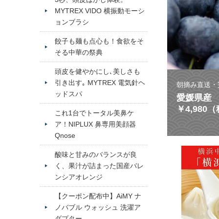
MYTREX VIDO 横振動モーシ
ョンブラシ
餃子も麺も点心も！食欲をそ
そる中華の祭典
頭皮を健やかにし､美しさも
引き出す｡ MYTREX 電気針ヘ
朝摘み直送・
ッドスパ
愛媛県産 
￥4,980
これ1台でトータル美鼻ケ
ア！NIPLUX 鼻専用美顔器
Qnose
酸味と甘みのバランスが良
く、果汁が詰まった国産バレ
ンシアオレンジ
【クーポン配布中】AiMY ナ
ノバブル ウォッシュ 洗濯ア
ダプター