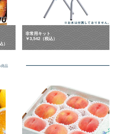
ン
等
配
に
布
大
中
活
】
躍
ご
！
非常用キット
は
「
￥3,542（税込）
ん
も
税込）
、
し
お
も
酒
」
に
に
め商品
合
も
う
「
や
い
み
つ
つ
も
き
」
グ
に
ル
も
メ