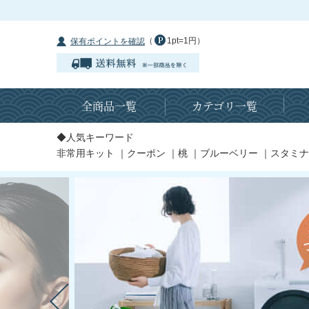
（
1pt=1円）
保有ポイントを確認
全商品一覧
カテゴリ一覧
◆人気キーワード
非常用キット
｜
クーポン
｜
桃
｜
ブルーベリー
｜
スタミナ