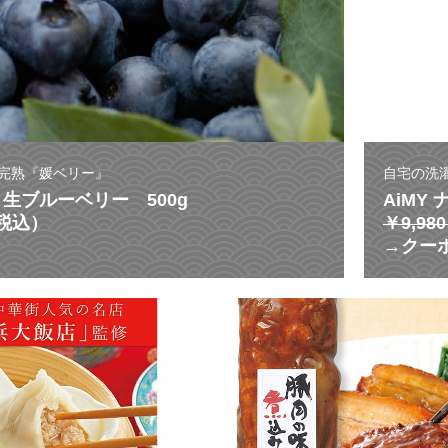
完熟『媛ベリー』
自宅の洗
生ブルーベリー 500g
AiMY
（税込）
￥9,9
→クーポ
激
う
ま
ス
ー
プ
が
溢