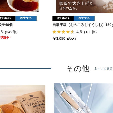
子40個
自凝雫塩（おのころしずくしお）150
.6
4.6
（342件）
（169件）
ェア実施中！
￥1,080
（税込）
その他
おすすめ商品