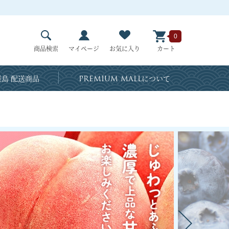
0
商品検索
マイページ
お気に入り
カート
島 配送商品
PREMIUM MALL
について