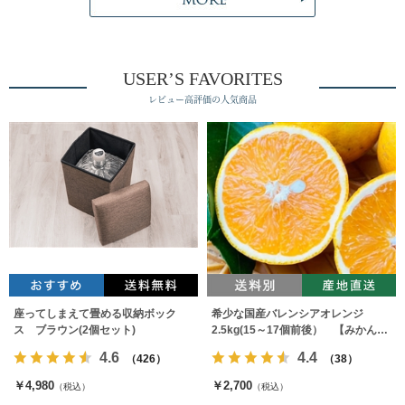
USER’S FAVORITES
レビュー高評価の人気商品
座ってしまえて畳める収納ボック
希少な国産バレンシアオレンジ
ス ブラウン(2個セット)
2.5kg(15～17個前後） 【みかんの
みっちゃん農園】
4.6
4.4
（426）
（38）
￥4,980
￥2,700
（税込）
（税込）