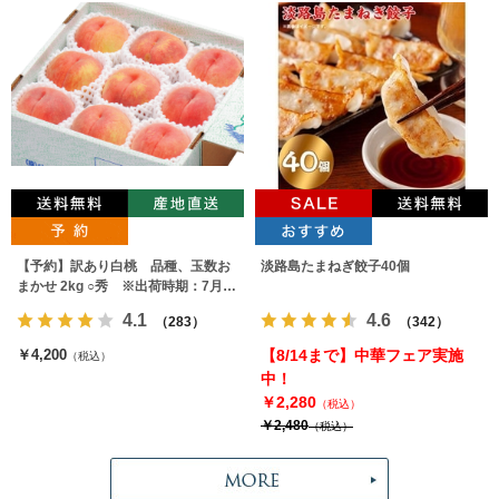
【予約】訳あり白桃 品種、玉数お
淡路島たまねぎ餃子40個
まかせ 2kg ○秀 ※出荷時期：7月下
旬～9月上旬
4.1
4.6
（283）
（342）
￥4,200
【8/14まで】中華フェア実施
（税込）
中！
￥2,280
（税込）
￥2,480
（税込）