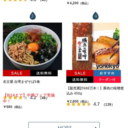
￥4,200
（税込）
3
4
名古屋 台湾まぜそば4食
【販売累計688万本！】豚肉の味噌煮
込み 450g
【8/14まで】中華フェア実施
4.2
（48）
中！
￥2,800
（税込）
4.7
（139）
￥980
（税込）