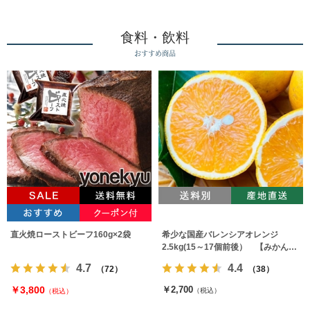
食料・飲料
おすすめ商品
直火焼ローストビーフ160g×2袋
希少な国産バレンシアオレンジ
2.5kg(15～17個前後） 【みかんの
みっちゃん農園】
4.7
4.4
（72）
（38）
￥3,800
￥2,700
（税込）
（税込）