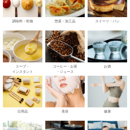
調味料・乾物
惣菜・加工品
スイーツ・パン
スープ・
コーヒー・お茶
お酒
インスタント
・ジュース
日用品
美容
健康