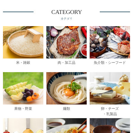
CATEGORY
カテゴリ
米・雑穀
肉・加工品
魚介類・シーフード
果物・野菜
麺類
卵・チーズ
・乳製品