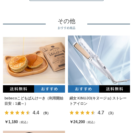
その他
おすすめ商品
bebecoこどもぱんけーき（利用開始
絹女 KINUJO(キヌージョ) ストレー
目安：1歳～）
トアイロン
4.4
4.7
（9）
（3）
￥1,180
￥24,200
（税込）
（税込）