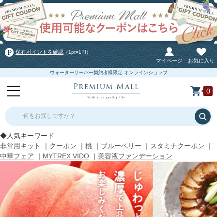
保有ポイントを確認
（1pt=1円）
マイページ
お気に入り
ウォーターサーバー契約者様限定 オンラインショップ
0
何をお探しですか？
◆人気キーワード
非常用キット
｜
クーポン
｜
桃
｜
ブルーベリー
｜
スタミナクーポン
｜
中華フェア
｜
MYTREX VIDO
｜
美容液ファンデーション