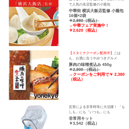
で人気の名店監修の小籠包
中華街 横浜大飯店監修 小籠包
16個×2袋
￥2,980（税込）
→中華フェア実施中！
￥2,620（税込）
【スタミナクーポン配布中】
ごは
ん、お酒に合うやみつきグルメ
豚肉の味噌煮込み 450g
￥2,800 （税込）
→クーポンをご利用で￥ 2,380
（税込）
災害による非常時等に大活躍！ 「も
しも」にも「いつも」にも
非常用キット
￥3,542（税込）