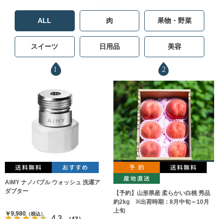
ALL
肉
果物・野菜
スイーツ
日用品
美容
1
2
AiMY ナノバブル ウォッシュ 洗濯ア
ダプター
【予約】山形県産 柔らかい白桃 秀品
約2kg ※出荷時期：8月中旬～10月
上旬
￥9,980
（税込）
4.3
（43）