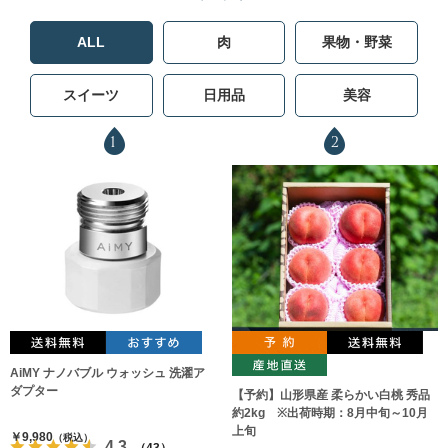
ALL
肉
果物・野菜
スイーツ
日用品
美容
1
2
AiMY ナノバブル ウォッシュ 洗濯ア
ダプター
【予約】山形県産 柔らかい白桃 秀品
約2kg ※出荷時期：8月中旬～10月
上旬
￥9,980
（税込）
4.3
（43）