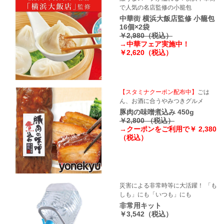
で人気の名店監修の小籠包
中華街 横浜大飯店監修 小籠包
16個×2袋
￥2,980（税込）
→中華フェア実施中！
￥2,620（税込）
【スタミナクーポン配布中】
ごは
ん、お酒に合うやみつきグルメ
豚肉の味噌煮込み 450g
￥2,800 （税込）
→クーポンをご利用で￥ 2,380
（税込）
災害による非常時等に大活躍！ 「も
しも」にも「いつも」にも
非常用キット
￥3,542（税込）