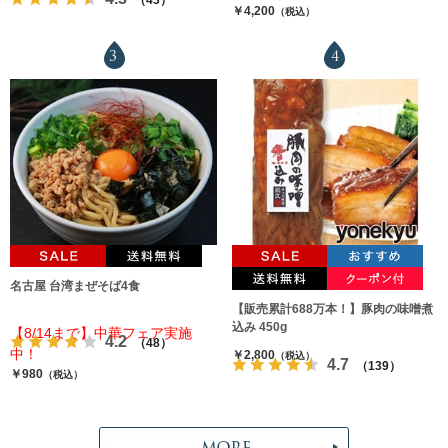
￥4,200
（税込）
3
4
名古屋 台湾まぜそば4食
【販売累計688万本！】豚肉の味噌煮
込み 450g
【8/14まで】中華フェア実施
4.2
（48）
中！
￥2,800
（税込）
4.7
（139）
￥980
（税込）