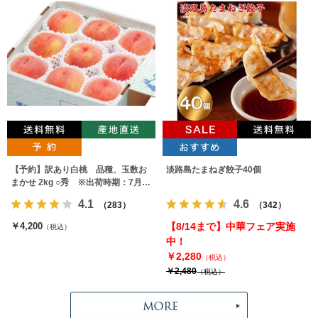
【予約】訳あり白桃 品種、玉数お
淡路島たまねぎ餃子40個
まかせ 2kg ○秀 ※出荷時期：7月下
旬～9月上旬
4.1
4.6
（283）
（342）
￥4,200
【8/14まで】中華フェア実施
（税込）
中！
￥2,280
（税込）
￥2,480
（税込）