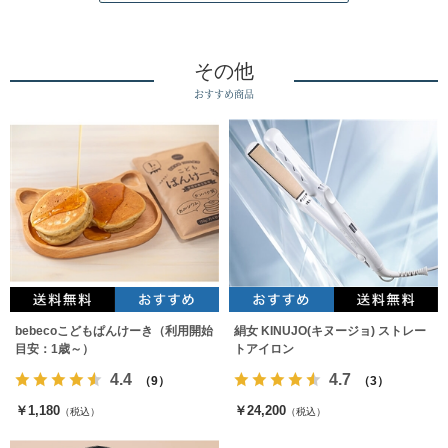
その他
おすすめ商品
bebecoこどもぱんけーき（利用開始
絹女 KINUJO(キヌージョ) ストレー
目安：1歳～）
トアイロン
4.4
4.7
（9）
（3）
￥1,180
￥24,200
（税込）
（税込）