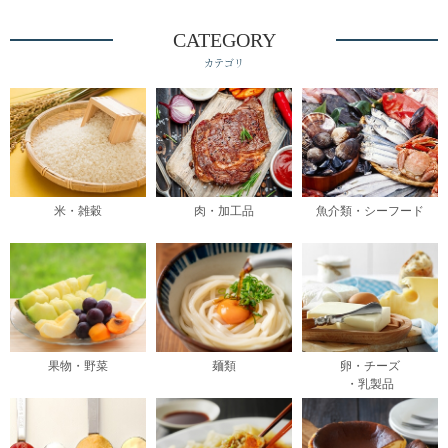
CATEGORY
カテゴリ
米・雑穀
肉・加工品
魚介類・シーフード
果物・野菜
麺類
卵・チーズ
・乳製品