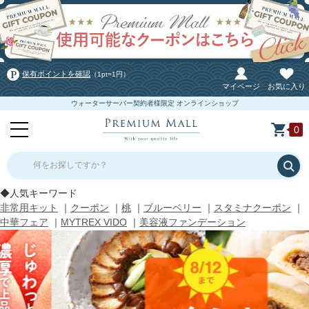
保有ポイントを確認
（1pt=1円）
マイページ
お気に入り
ウォーターサーバー契約者様限定 オンラインショップ
0
何をお探しですか？
◆人気キーワード
非常用キット
｜
クーポン
｜
桃
｜
ブルーベリー
｜
スタミナクーポン
｜
中華フェア
｜
MYTREX VIDO
｜
美容液ファンデーション