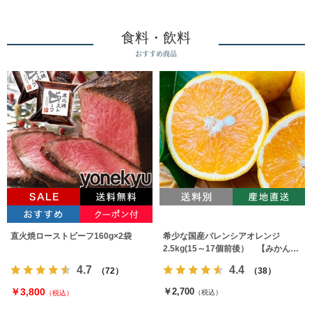
食料・飲料
おすすめ商品
直火焼ローストビーフ160g×2袋
希少な国産バレンシアオレンジ
2.5kg(15～17個前後） 【みかんの
みっちゃん農園】
4.7
4.4
（72）
（38）
￥3,800
￥2,700
（税込）
（税込）