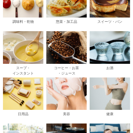
調味料・乾物
惣菜・加工品
スイーツ・パン
スープ・
コーヒー・お茶
お酒
インスタント
・ジュース
日用品
美容
健康