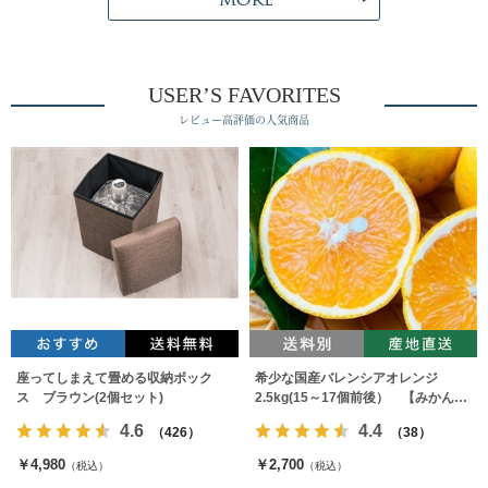
USER’S FAVORITES
レビュー高評価の人気商品
座ってしまえて畳める収納ボック
希少な国産バレンシアオレンジ
ス ブラウン(2個セット)
2.5kg(15～17個前後） 【みかんの
みっちゃん農園】
4.6
4.4
（426）
（38）
￥4,980
￥2,700
（税込）
（税込）