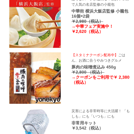
で人気の名店監修の小籠包
中華街 横浜大飯店監修 小籠包
16個×2袋
￥2,980（税込）
→中華フェア実施中！
￥2,620（税込）
【スタミナクーポン配布中】
ごは
ん、お酒に合うやみつきグルメ
豚肉の味噌煮込み 450g
￥2,800 （税込）
→クーポンをご利用で￥ 2,380
（税込）
災害による非常時等に大活躍！ 「も
しも」にも「いつも」にも
非常用キット
￥3,542（税込）