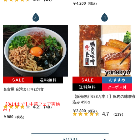
￥4,200
（税込）
3
4
名古屋 台湾まぜそば4食
【販売累計688万本！】豚肉の味噌煮
込み 450g
【8/14まで】中華フェア実施
4.2
（48）
中！
￥2,800
（税込）
4.7
（139）
￥980
（税込）