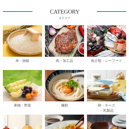
CATEGORY
カテゴリ
米・雑穀
肉・加工品
魚介類・シーフード
果物・野菜
麺類
卵・チーズ
・乳製品