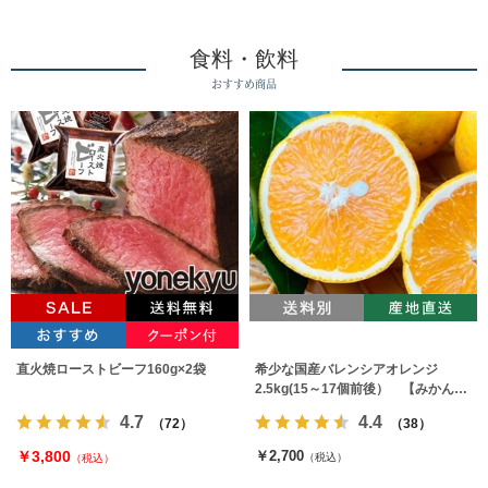
食料・飲料
おすすめ商品
直火焼ローストビーフ160g×2袋
希少な国産バレンシアオレンジ
2.5kg(15～17個前後） 【みかんの
みっちゃん農園】
4.7
4.4
（72）
（38）
￥3,800
￥2,700
（税込）
（税込）