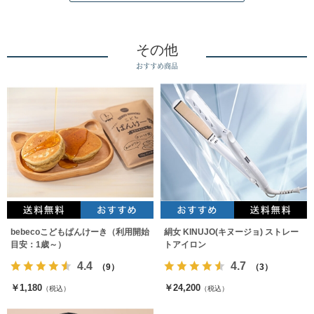
その他
おすすめ商品
bebecoこどもぱんけーき（利用開始
絹女 KINUJO(キヌージョ) ストレー
目安：1歳～）
トアイロン
4.4
4.7
（9）
（3）
￥1,180
￥24,200
（税込）
（税込）