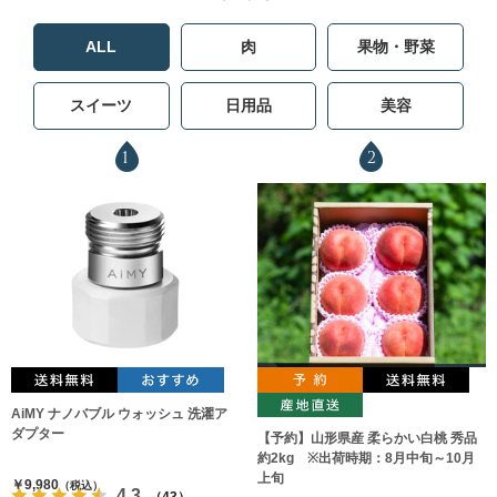
ALL
肉
果物・野菜
スイーツ
日用品
美容
1
2
AiMY ナノバブル ウォッシュ 洗濯ア
ダプター
【予約】山形県産 柔らかい白桃 秀品
約2kg ※出荷時期：8月中旬～10月
上旬
￥9,980
（税込）
4.3
（43）