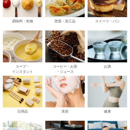
調味料・乾物
惣菜・加工品
スイーツ・パン
スープ・
コーヒー・お茶
お酒
インスタント
・ジュース
日用品
美容
健康