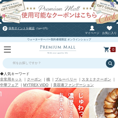
保有ポイントを確認
（1pt=1円）
マイページ
お気に入り
ウォーターサーバー契約者様限定 オンラインショップ
0
何をお探しですか？
◆人気キーワード
非常用キット
｜
クーポン
｜
桃
｜
ブルーベリー
｜
スタミナクーポン
｜
中華フェア
｜
MYTREX VIDO
｜
美容液ファンデーション