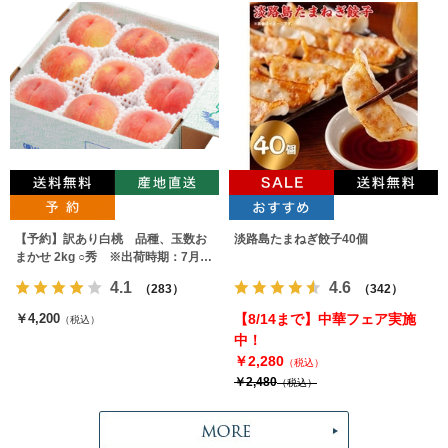
【予約】訳あり白桃 品種、玉数お
淡路島たまねぎ餃子40個
まかせ 2kg ○秀 ※出荷時期：7月下
旬～9月上旬
4.1
4.6
（283）
（342）
￥4,200
【8/14まで】中華フェア実施
（税込）
中！
￥2,280
（税込）
￥2,480
（税込）