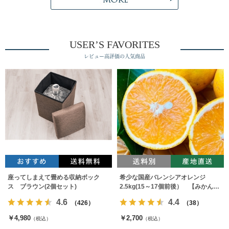
USER’S FAVORITES
レビュー高評価の人気商品
座ってしまえて畳める収納ボック
希少な国産バレンシアオレンジ
ス ブラウン(2個セット)
2.5kg(15～17個前後） 【みかんの
みっちゃん農園】
4.6
4.4
（426）
（38）
￥4,980
￥2,700
（税込）
（税込）