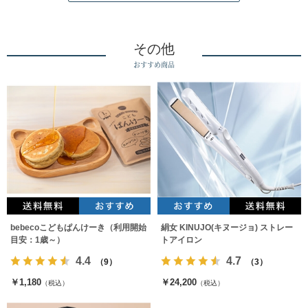
その他
おすすめ商品
bebecoこどもぱんけーき（利用開始
絹女 KINUJO(キヌージョ) ストレー
目安：1歳～）
トアイロン
4.4
4.7
（9）
（3）
￥1,180
￥24,200
（税込）
（税込）