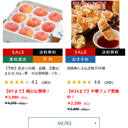
【予約】訳あり白桃 品種、玉数お
淡路島たまねぎ餃子40個
まかせ 2kg ○秀 ※出荷時期：7月下
旬～9月上旬
4.1
4.6
（283）
（342）
【8/7まで】桃がお買得！
【8/14まで】中華フェア実施
￥3,980
中！
（税込）
￥2,280
￥4,200
（税込）
（税込）
￥2,480
（税込）