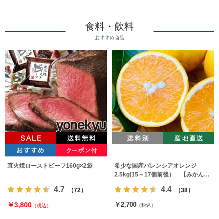
食料・飲料
おすすめ商品
直火焼ローストビーフ160g×2袋
希少な国産バレンシアオレンジ
2.5kg(15～17個前後） 【みかんの
みっちゃん農園】
4.7
4.4
（72）
（38）
￥3,800
￥2,700
（税込）
（税込）