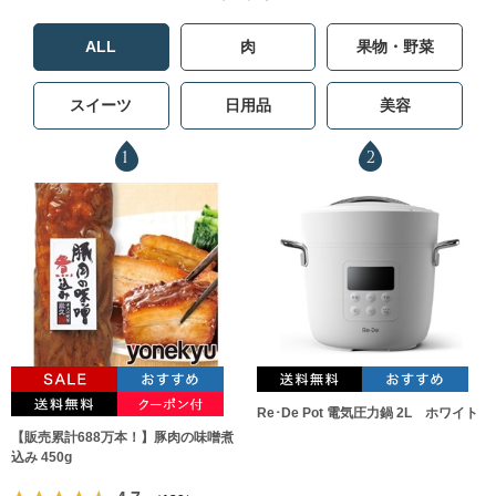
ALL
肉
果物・野菜
スイーツ
日用品
美容
1
2
Re･De Pot 電気圧力鍋 2L ホワイト
【販売累計688万本！】豚肉の味噌煮
込み 450g