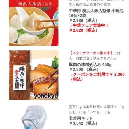
で人気の名店監修の小籠包
中華街 横浜大飯店監修 小籠包
16個×2袋
￥2,980（税込）
→中華フェア実施中！
￥2,620（税込）
【スタミナクーポン配布中】
ごは
ん、お酒に合うやみつきグルメ
豚肉の味噌煮込み 450g
￥2,800 （税込）
→クーポンをご利用で￥ 2,380
（税込）
災害による非常時等に大活躍！ 「も
しも」にも「いつも」にも
非常用キット
￥3,542（税込）