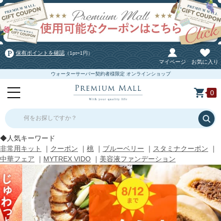
保有ポイントを確認
（1pt=1円）
マイページ
お気に入り
ウォーターサーバー契約者様限定 オンラインショップ
0
何をお探しですか？
◆人気キーワード
非常用キット
｜
クーポン
｜
桃
｜
ブルーベリー
｜
スタミナクーポン
｜
中華フェア
｜
MYTREX VIDO
｜
美容液ファンデーション