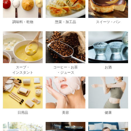
調味料・乾物
惣菜・加工品
スイーツ・パン
スープ・
コーヒー・お茶
お酒
インスタント
・ジュース
日用品
美容
健康