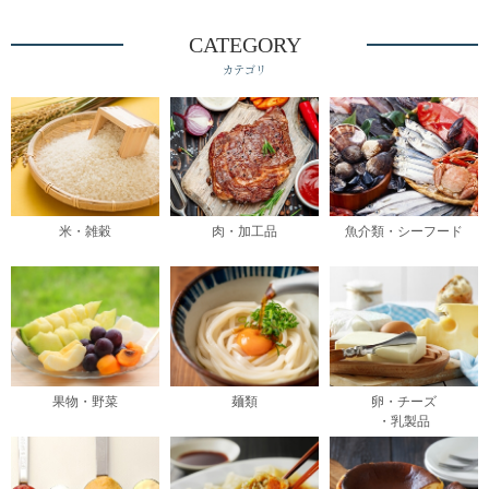
CATEGORY
カテゴリ
米・雑穀
肉・加工品
魚介類・シーフード
果物・野菜
麺類
卵・チーズ
・乳製品