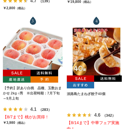
4.7
（139）
￥19,800
（税込）
￥2,800
（税込）
3
4
【予約】訳あり白桃 品種、玉数おま
かせ 2kg ○秀 ※出荷時期：7月下旬
淡路島たまねぎ餃子40個
～9月上旬
4.1
（283）
4.6
（342）
【8/7まで】桃がお買得！
【8/14まで】中華フェア実施
￥3,980
（税込）
中！