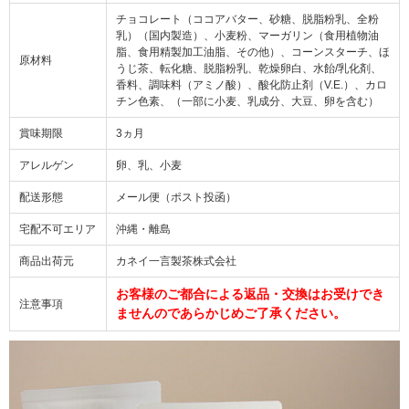
チョコレート（ココアバター、砂糖、脱脂粉乳、全粉
乳）（国内製造）、小麦粉、マーガリン（食用植物油
脂、食用精製加工油脂、その他）、コーンスターチ、ほ
原材料
うじ茶、転化糖、脱脂粉乳、乾燥卵白、水飴/乳化剤、
香料、調味料（アミノ酸）、酸化防止剤（V.E.）、カロ
チン色素、（一部に小麦、乳成分、大豆、卵を含む）
賞味期限
3ヵ月
アレルゲン
卵、乳、小麦
配送形態
メール便（ポスト投函）
宅配不可エリア
沖縄・離島
商品出荷元
カネイ一言製茶株式会社
お客様のご都合による返品・交換はお受けでき
注意事項
ませんのであらかじめご了承ください。