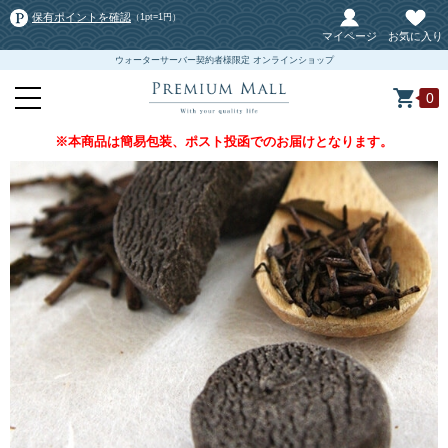
保有ポイントを確認
（1pt=1円）
マイページ
お気に入り
ウォーターサーバー契約者様限定 オンラインショップ
0
※本商品は簡易包装、ポスト投函でのお届けとなります。