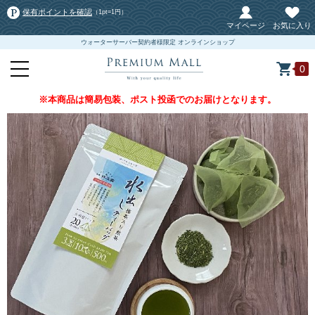
保有ポイントを確認
（1pt=1円）
マイページ
お気に入り
ウォーターサーバー契約者様限定 オンラインショップ
0
※本商品は簡易包装、ポスト投函でのお届けとなります。