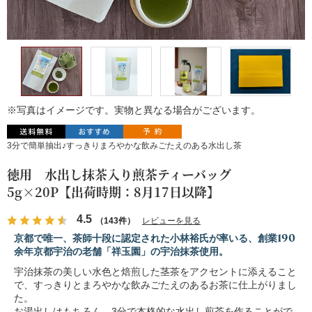
※写真はイメージです。実物と異なる場合がございます。
3分で簡単抽出♪すっきりまろやかな飲みごたえのある水出し茶
徳用 水出し抹茶入り煎茶ティーバッグ
5g×20P【出荷時期：8月17日以降】
4.5
（143件）
レビューを見る
京都で唯一、茶師十段に認定された小林裕氏が率いる、創業190
余年京都宇治の老舗「祥玉園」の宇治抹茶使用。
宇治抹茶の美しい水色と焙煎した茎茶をアクセントに添えること
で、すっきりとまろやかな飲みごたえのあるお茶に仕上がりまし
た。
お湯出しはもちろん、3分で本格的な水出し煎茶を作ることがで