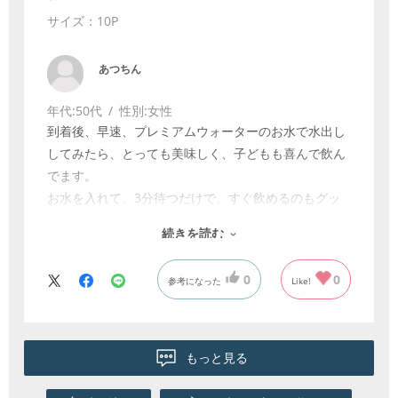
サイズ：10P
あつちん
年代:
50代
性別:
女性
到着後、早速、プレミアムウォーターのお水で水出し
してみたら、とっても美味しく、子どもも喜んで飲ん
でます。
お水を入れて、3分待つだけで、すぐ飲めるのもグッ
ドです。
続きを読む
また、リピートしたいです。
0
0
参考になった
Like!
もっと見る