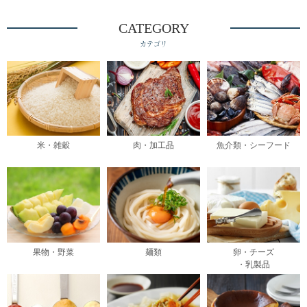
CATEGORY
カテゴリ
米・雑穀
肉・加工品
魚介類・シーフード
果物・野菜
麺類
卵・チーズ
・乳製品