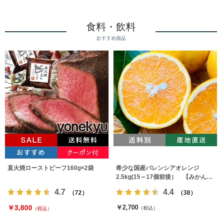
食料・飲料
おすすめ商品
直火焼ローストビーフ160g×2袋
希少な国産バレンシアオレンジ
2.5kg(15～17個前後） 【みかんの
みっちゃん農園】
4.7
4.4
（72）
（38）
￥3,800
￥2,700
（税込）
（税込）