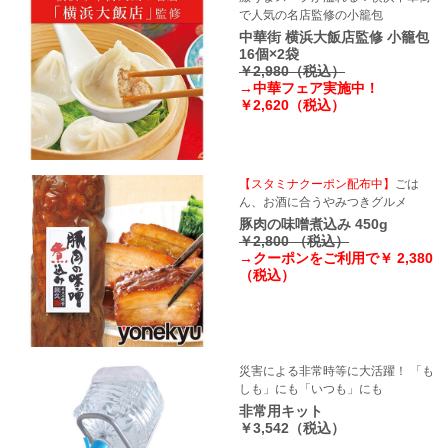
で人気の名店監修の小籠包
中華街 横浜大飯店監修 小籠包
16個×2袋
￥2,980（税込）
→中華フェア実施中！
￥2,620（税込）
【スタミナクーポン配布中】
ごは
ん、お酒に合うやみつきグルメ
豚肉の味噌煮込み 450g
￥2,800 （税込）
→クーポンをご利用で￥ 2,380
（税込）
災害による非常時等に大活躍！ 「も
しも」にも「いつも」にも
非常用キット
￥3,542（税込）