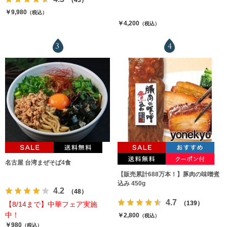
￥9,980
（税込）
￥4,200
（税込）
3
4
名古屋 台湾まぜそば4食
【販売累計688万本！】豚肉の味噌煮
込み 450g
4.2
（48）
4.7
（139）
【8/14まで】中華フェア実施
中！
￥2,800
（税込）
￥980
（税込）