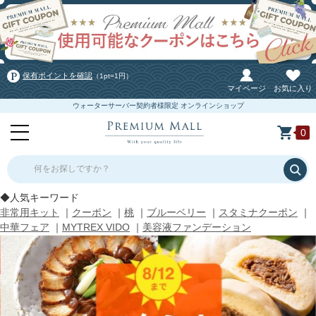
保有ポイントを確認
（1pt=1円）
マイページ
お気に入り
ウォーターサーバー契約者様限定 オンラインショップ
0
何をお探しですか？
◆人気キーワード
非常用キット
｜
クーポン
｜
桃
｜
ブルーベリー
｜
スタミナクーポン
｜
中華フェア
｜
MYTREX VIDO
｜
美容液ファンデーション