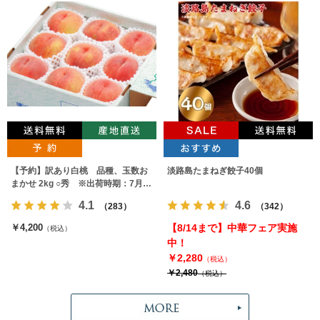
【予約】訳あり白桃 品種、玉数お
淡路島たまねぎ餃子40個
まかせ 2kg ○秀 ※出荷時期：7月下
旬～9月上旬
4.1
4.6
（283）
（342）
￥4,200
【8/14まで】中華フェア実施
（税込）
中！
￥2,280
（税込）
￥2,480
（税込）