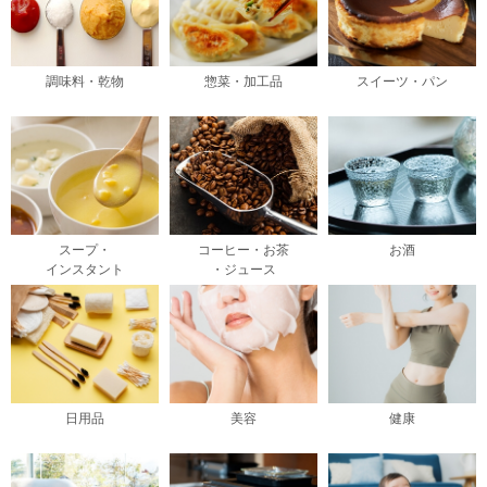
調味料・乾物
惣菜・加工品
スイーツ・パン
スープ・
コーヒー・お茶
お酒
インスタント
・ジュース
日用品
美容
健康