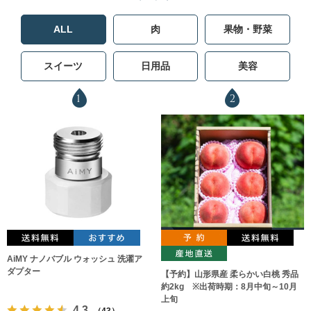
ALL
肉
果物・野菜
スイーツ
日用品
美容
1
2
AiMY ナノバブル ウォッシュ 洗濯ア
ダプター
【予約】山形県産 柔らかい白桃 秀品
約2kg ※出荷時期：8月中旬～10月
上旬
4.3
（43）