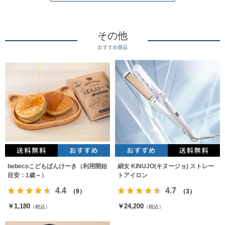
その他
おすすめ商品
bebecoこどもぱんけーき（利用開始
絹女 KINUJO(キヌージョ) ストレー
目安：1歳～）
トアイロン
4.4
4.7
（9）
（3）
￥1,180
￥24,200
（税込）
（税込）