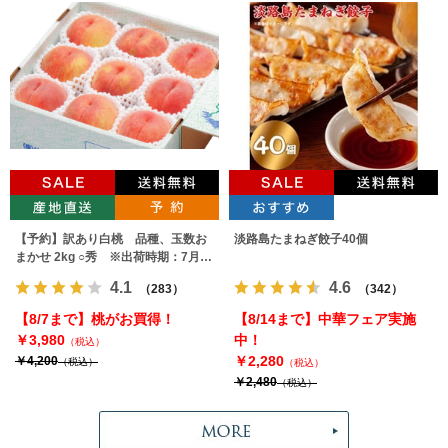
【予約】訳あり白桃 品種、玉数お
淡路島たまねぎ餃子40個
まかせ 2kg ○秀 ※出荷時期：7月下
旬～9月上旬
4.1
4.6
（283）
（342）
【8/7まで】桃がお買得！
【8/14まで】中華フェア実施
￥3,980
中！
（税込）
￥2,280
￥4,200
（税込）
（税込）
￥2,480
（税込）