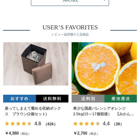
USER’S FAVORITES
レビュー高評価の人気商品
座ってしまえて畳める収納ボック
希少な国産バレンシアオレンジ
ス ブラウン(2個セット)
2.5kg(15～17個前後） 【みかんの
みっちゃん農園】
4.6
4.4
（426）
（38）
￥4,980
￥2,700
（税込）
（税込）