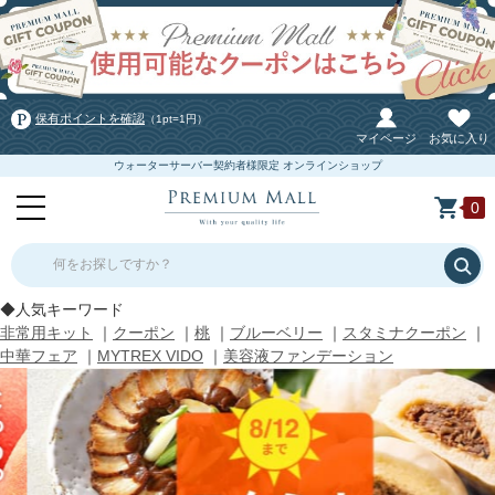
保有ポイントを確認
（1pt=1円）
マイページ
お気に入り
ウォーターサーバー契約者様限定 オンラインショップ
0
何をお探しですか？
◆人気キーワード
非常用キット
｜
クーポン
｜
桃
｜
ブルーベリー
｜
スタミナクーポン
｜
中華フェア
｜
MYTREX VIDO
｜
美容液ファンデーション