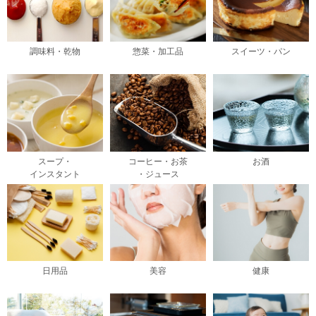
調味料・乾物
惣菜・加工品
スイーツ・パン
スープ・
コーヒー・お茶
お酒
インスタント
・ジュース
日用品
美容
健康