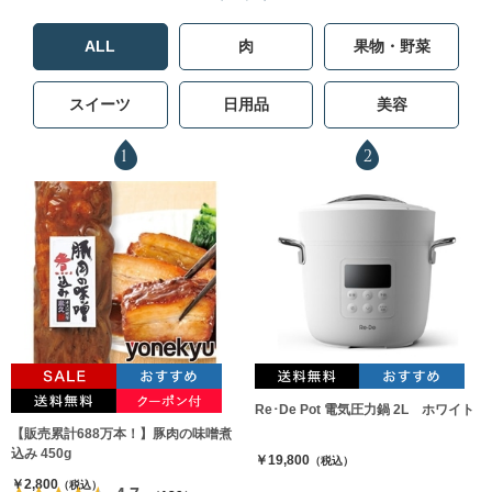
ALL
肉
果物・野菜
スイーツ
日用品
美容
1
2
Re･De Pot 電気圧力鍋 2L ホワイト
【販売累計688万本！】豚肉の味噌煮
込み 450g
￥19,800
（税込）
￥2,800
（税込）