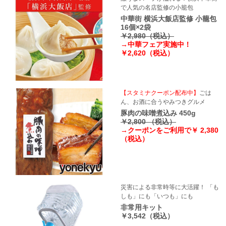
で人気の名店監修の小籠包
中華街 横浜大飯店監修 小籠包
16個×2袋
￥2,980（税込）
→中華フェア実施中！
￥2,620（税込）
【スタミナクーポン配布中】
ごは
ん、お酒に合うやみつきグルメ
豚肉の味噌煮込み 450g
￥2,800 （税込）
→クーポンをご利用で￥ 2,380
（税込）
災害による非常時等に大活躍！ 「も
しも」にも「いつも」にも
非常用キット
￥3,542（税込）