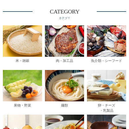
CATEGORY
カテゴリ
米・雑穀
肉・加工品
魚介類・シーフード
果物・野菜
麺類
卵・チーズ
・乳製品