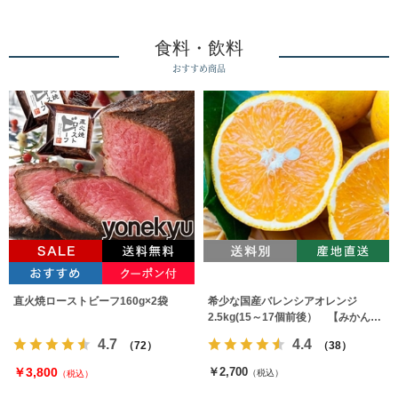
食料・飲料
おすすめ商品
直火焼ローストビーフ160g×2袋
希少な国産バレンシアオレンジ
2.5kg(15～17個前後） 【みかんの
みっちゃん農園】
4.7
4.4
（72）
（38）
￥3,800
￥2,700
（税込）
（税込）