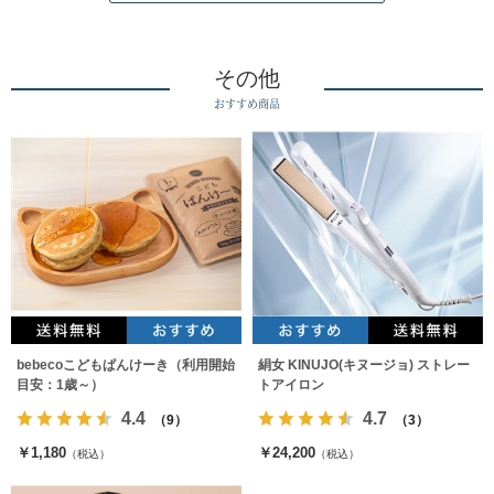
その他
おすすめ商品
bebecoこどもぱんけーき（利用開始
絹女 KINUJO(キヌージョ) ストレー
目安：1歳～）
トアイロン
4.4
4.7
（9）
（3）
￥1,180
￥24,200
（税込）
（税込）