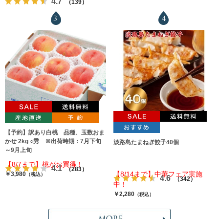
4.7
（139）
3
4
【予約】訳あり白桃 品種、玉数おま
かせ 2kg ○秀 ※出荷時期：7月下旬
淡路島たまねぎ餃子40個
～9月上旬
【8/7まで】桃がお買得！
4.1
（283）
【8/14まで】中華フェア実施
￥3,980
（税込）
4.6
（342）
中！
￥2,280
（税込）