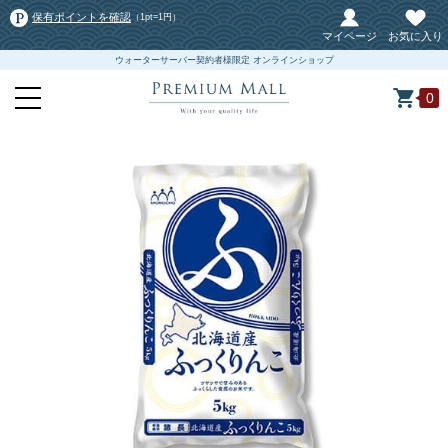
保有ポイントを確認
（1pt=1円）
マイページ
お気に入り
ウォーターサーバー契約者様限定 オンラインショップ
0