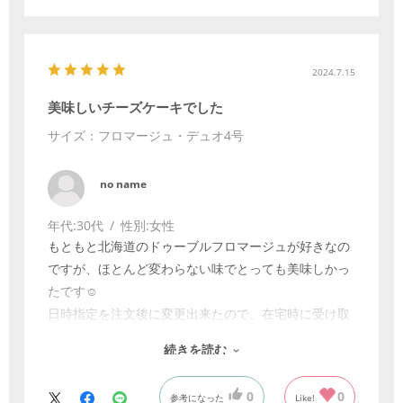
は濃厚ですがサッパリとしていてとても食べやすく、
生クリームなどが苦手な方でも非常に食べやすいと思
います。
2024.7.15
美味しいチーズケーキでした
サイズ：フロマージュ・デュオ4号
no name
年代:
30代
性別:
女性
もともと北海道のドゥーブルフロマージュが好きなの
ですが、ほとんど変わらない味でとっても美味しかっ
たです☺️
日時指定を注文後に変更出来たので、在宅時に受け取
ることが出来て安心でした。
続きを読む
不在時は不在票が入ると思うので、そこでも時間指定
出来るとは思いますが、、、手間なので、予め出来て
0
0
参考になった
Like!