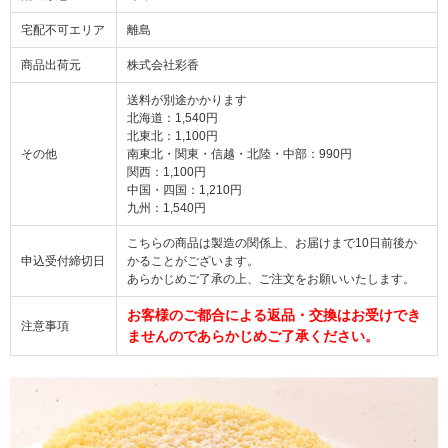
宅配不可エリア
離島
商品出荷元
株式会社彩香
送料が別途かかります
北海道：1,540円
北東北：1,100円
その他
南東北・関東・信越・北陸・中部：990円
関西：1,100円
中国・四国：1,210円
九州：1,540円
こちらの商品は製造の関係上、お届けまで10日前後か
申込受付締切日
かることがございます。
あらかじめご了承の上、ご注文をお願いいたします。
お客様のご都合による返品・交換はお受けでき
注意事項
ませんのであらかじめご了承ください。