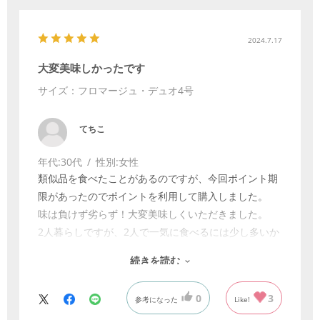
2024.7.17
大変美味しかったです
サイズ：フロマージュ・デュオ4号
てちこ
年代:
30代
性別:
女性
類似品を食べたことがあるのですが、今回ポイント期
限があったのでポイントを利用して購入しました。
味は負けず劣らず！大変美味しくいただきました。
2人暮らしですが、2人で一気に食べるには少し多いか
も？私たちはよく食べるほうなのでちょうどよくペロ
続きを読む
リと平らげました。
私は甘いものがあまり得意ではないのですが、最後ま
0
3
参考になった
Like!
で飽きることなく食べきることができました。チーズ