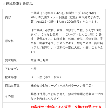
※軽減税率対象商品
中華麺（70g×6束）420g／特製スープ（34g×6食）
内容
204g ※九州ストレート熟成（乾燥）中華麺ですので、
茹でれば2.5～3倍（1人前：200g前後）となります。
【中華麺】小麦粉、食塩、直鎖オリゴ糖、かんすい(唐
あく) 、くちなし色素 【スープ（とんこつ味）】醤
油、豚骨エキス、動物油脂、砂糖、食塩、植物油脂、香
原材料
辛料、野菜エキス、チキンエキス、酵母エキス、調味料
（アミノ酸等）、（原料の一部に大豆、小麦、ごまを含
む）
賞味期限
常温10ヵ月間
アレルゲン
小麦
配送形態
メール便（ポスト投函）
商品出荷元
株式会社七味フーズ（本場九州ラーメン専門店）
具材は付属しておりません。熟成中華麺と特製スープの
その他
セット商品となります
お客様のご都合による返品・交換はお受けでき