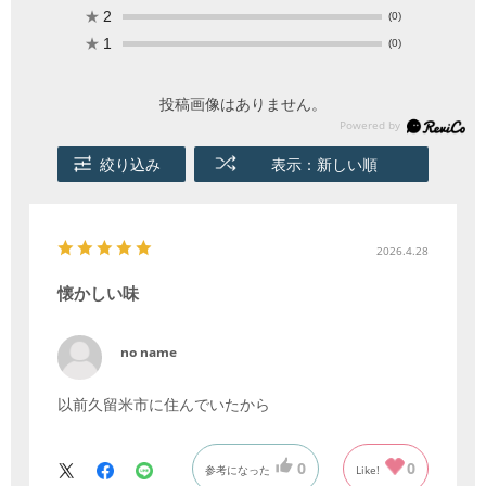
★
2
(0)
★
1
(0)
投稿画像はありません。
絞り込み
表示：新しい順
2026.4.28
懐かしい味
no name
以前久留米市に住んでいたから
0
0
参考になった
Like!