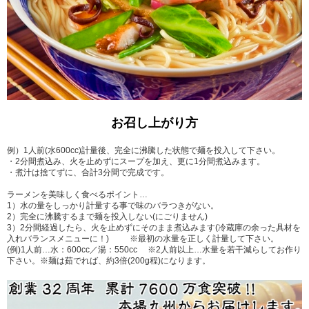
お召し上がり方
例）1人前(水600cc)計量後、完全に沸騰した状態で麺を投入して下さい。
・2分間煮込み、火を止めずにスープを加え、更に1分間煮込みます。
・煮汁は捨てずに、合計3分間で完成です。
ラーメンを美味しく食べるポイント…
1）水の量をしっかり計量する事で味のバラつきがない。
2）完全に沸騰するまで麺を投入しない(にごりません)
3）2分間経過したら、火を止めずにそのまま煮込みます(冷蔵庫の余った具材を
入れバランスメニューに！) ※最初の水量を正しく計量して下さい。
(例)1人前…水：600cc／湯：550cc ※2人前以上…水量を若干減らしてお作り
下さい。※麺は茹でれば、約3倍(200g程)になります。