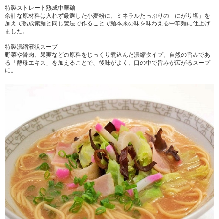
特製ストレート熟成中華麺
余計な原材料は入れず厳選した小麦粉に、ミネラルたっぷりの「にがり塩」を
加えて熟成素麺と同じ製法で作ることで麺本来の味を味わえる中華麺に仕上げ
ました。
特製濃縮液状スープ
野菜や骨肉、果実などの原料をじっくり煮込んだ濃縮タイプ。自然の旨みであ
る「酵母エキス」を加えることで、後味がよく、口の中で旨みが広がるスープ
に。