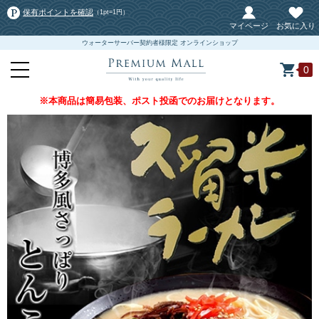
保有ポイントを確認
（1pt=1円）
マイページ
お気に入り
ウォーターサーバー契約者様限定 オンラインショップ
0
※本商品は簡易包装、ポスト投函でのお届けとなります。