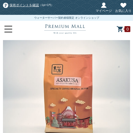
保有ポイントを確認
（1pt=1円）
マイページ
お気に入り
ウォーターサーバー契約者様限定 オンラインショップ
0