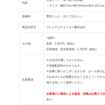
内容
・サイズ：幅63.5㎜×奥行94.8㎜×高さ143.1㎜
原材料
専用コック：ポリプロピレン
商品出荷元
プレミアムウォーター株式会社
<送料>
その他
本島：1,507円（税込）
石垣地域・宮古島地域：1,782円（税込）
※お水は付属しておりません。
※別途配送料がかかります。
※在庫に限りがございますため、お一人様1点
※お水ボトルの残量が少なくなるとコックか
注意事項
傾ける等してご使用ください。
お客様のご都合による返品・交換はお受けで
さい。