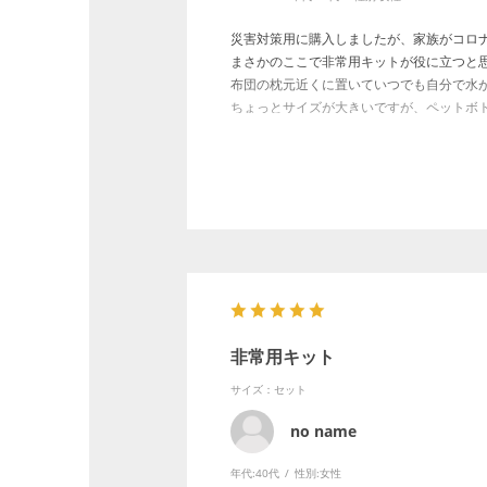
災害対策用に購入しましたが、家族がコロ
まさかのここで非常用キットが役に立つと
布団の枕元近くに置いていつでも自分で水
ちょっとサイズが大きいですが、ペットボ
感染のリスクは減らせていると思います。
安心安全に勝るものはないですからね…思
非常用キット
サイズ：セット
no name
年代:
40代
性別:
女性