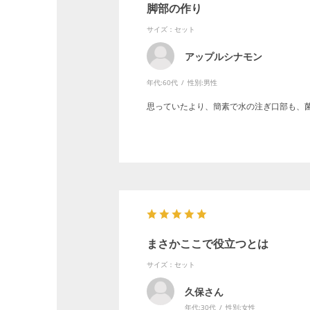
脚部の作り
サイズ：セット
アップルシナモン
年代:
60代
性別:
男性
思っていたより、簡素で水の注ぎ口部も、
まさかここで役立つとは
サイズ：セット
久保さん
年代:
30代
性別:
女性