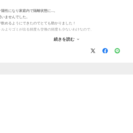
ナ陽性になり家庭内で隔離状態に…。
思いませんでした。
が飲めるようにできたのでとても助かりました！
トルよりゴミが出る頻度も交換の頻度も少ないわけなので、
続きを読む
いがけず使うことになりましたが、重宝しそうです。