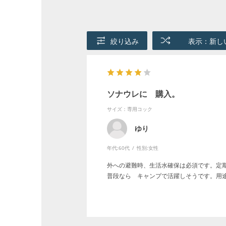
絞り込み
表示：新し
ソナウレに 購入。
サイズ：専用コック
ゆり
年代:
60代
性別:
女性
外への避難時、生活水確保は必須です。定
普段なら キャンプで活躍しそうです。用