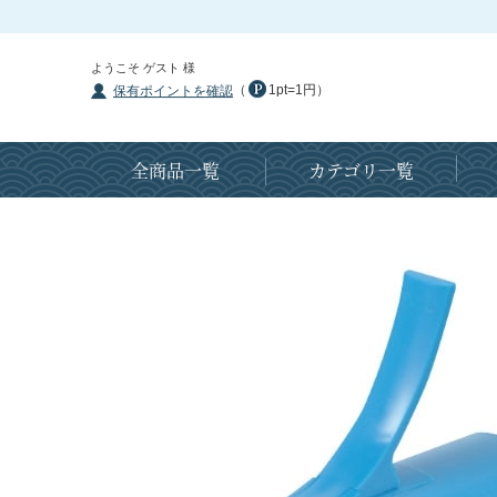
ようこそ ゲスト 様
（
1pt=1円）
保有ポイントを確認
全商品一覧
カテゴリ一覧