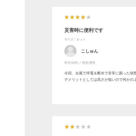
災害時に便利です
サイズ：セット
こしゅん
年代:
50代
性別:
男性
今回、台風で停電＆断水で非常に困った状
デメリットとしては高さが低いので何かの