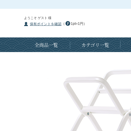
ようこそ ゲスト 様
（
1pt=1円）
保有ポイントを確認
全商品一覧
カテゴリ一覧