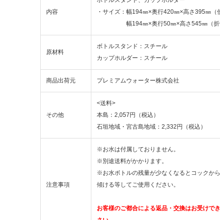
内容
・サイズ：幅194㎜×奥行420㎜×高さ395㎜
幅194㎜×奥行50㎜×高さ545㎜（折
ボトルスタンド：スチール
原材料
カップホルダー：スチール
商品出荷元
プレミアムウォーター株式会社
<送料>
その他
本島：2,057円（税込）
石垣地域・宮古島地域：2,332円（税込）
※お水は付属しておりません。
※別途送料がかかります。
※お水ボトルの残量が少なくなるとコックか
注意事項
傾ける等してご使用ください。
お客様のご都合による返品・交換はお受けで
さい。