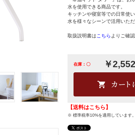
水を使用できる商品です。
キッチンや寝室等での日常使い
水を様々なシーンで活用いただ
取扱説明書は
こちら
よりご確認
￥2,55
在庫：〇
【送料はこちら】
※ 標準税率10%を適用していま