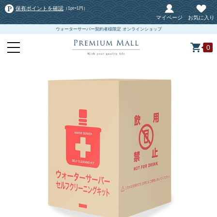
保有ポイントを確認
（1pt=1円）
マイページ
お気に入り
ウォーターサーバー契約者様限定 オンラインショップ
0