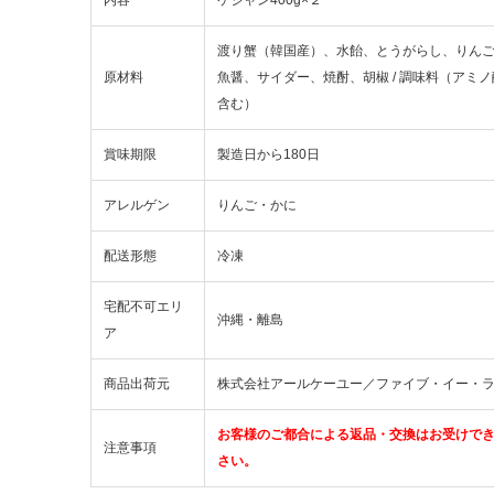
渡り蟹（韓国産）、水飴、とうがらし、りん
原材料
魚醤、サイダー、焼酎、胡椒 / 調味料（アミ
含む）
賞味期限
製造日から180日
アレルゲン
りんご・かに
配送形態
冷凍
宅配不可エリ
沖縄・離島
ア
商品出荷元
株式会社アールケーユー／ファイブ・イー・
お客様のご都合による返品・交換はお受けで
注意事項
さい。