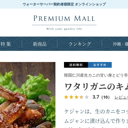
ウォーターサーバー契約者様限定 オンラインショップ
特 集
新商品
ランキング
沖縄・離
韓国仁川産生カニの甘い身とピリ辛
ワタリガニのキム
3.7
（10）
レビュ
ケジャンは、生のカニをコ
ムジャンに漬け込んで作り