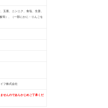
ご、玉葱、ニンニク、食塩、生姜、
ノ酸等）、（一部にかに・りんごを
ライフ株式会社
きませんのであらかじめご了承くだ