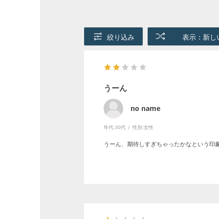
絞り込み
表示：新し
うーん
no name
年代:
30代
性別:
女性
うーん、期待しすぎちゃったかなという印