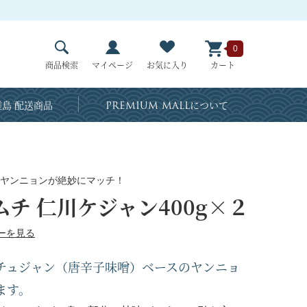
0
商品検索
マイページ
お気に入り
カート
島 配送商品
PREMIUM MALL
について
ヤンニョンが絶妙にマッチ！
チ 仁川ケジャン400g×２
ーを見る
チュジャン（唐辛子味噌）ベースのヤンニョ
ます。