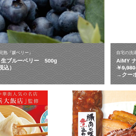
完熟『媛ベリー』
自宅の洗
生ブルーベリー 500g
AiMY
（税込）
￥9,9
→クーポ
激
う
ま
ス
ー
プ
が
溢