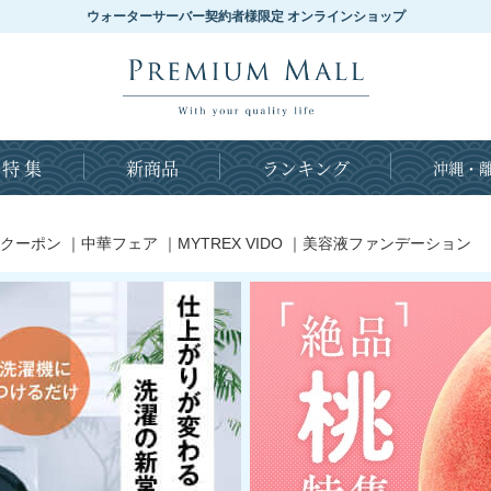
ウォーターサーバー契約者様限定 オンラインショップ
特 集
新商品
ランキング
沖縄・離
クーポン
｜
中華フェア
｜
MYTREX VIDO
｜
美容液ファンデーション