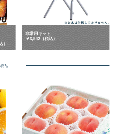
ン
等
配
に
布
大
中
活
】
躍
ご
！
非常用キット
は
「
￥3,542（税込）
ん
も
税込）
、
し
お
も
酒
」
に
に
め商品
合
も
う
「
や
い
み
つ
つ
も
き
」
グ
に
ル
も
メ