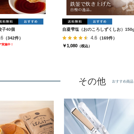
子40個
自凝雫塩（おのころしずくしお）150
.6
4.6
（342件）
（169件）
ェア実施中！
￥1,080
（税込）
その他
おすすめ商品