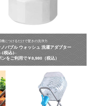
濯機につけるだけで驚きの洗浄力
 ナノバブル ウォッシュ 洗濯アダプター
80（税込）
ンをご利用で￥8,980（税込）
【
災
ス
害
タ
に
ミ
よ
ナ
る
ク
非
ー
常
ポ
時