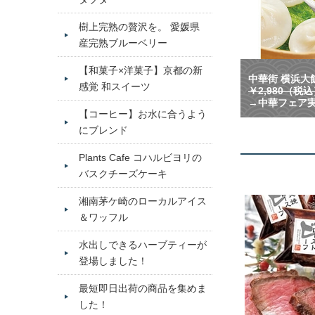
樹上完熟の贅沢を。 愛媛県
産完熟ブルーベリー
【和菓子×洋菓子】京都の新
中華街 横浜大飯
感覚 和スイーツ
￥2,980（税
→中華フェア実
【コーヒー】お水に合うよう
にブレンド
Plants Cafe コハルビヨリの
バスクチーズケーキ
湘南茅ケ崎のローカルアイス
＆ワッフル
水出しできるハーブティーが
登場しました！
最短即日出荷の商品を集めま
した！