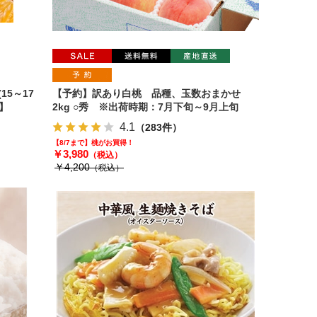
15～17
【予約】訳あり白桃 品種、玉数おまかせ
】
2kg ○秀 ※出荷時期：7月下旬～9月上旬
4.1
（283件）
【8/7まで】桃がお買得！
￥3,980
（税込）
￥4,200
（税込）