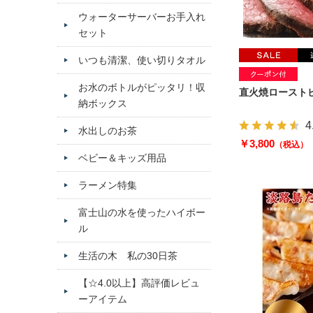
ウォーターサーバーお手入れ
セット
いつも清潔、使い切りタオル
お水のボトルがピッタリ！収
直火焼ローストビ
納ボックス
4
水出しのお茶
￥3,800
（税込）
ベビー＆キッズ用品
ラーメン特集
富士山の水を使ったハイボー
ル
生活の木 私の30日茶
【☆4.0以上】高評価レビュ
ーアイテム