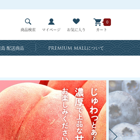
0
商品検索
マイページ
お気に入り
カート
島 配送商品
PREMIUM MALL
について