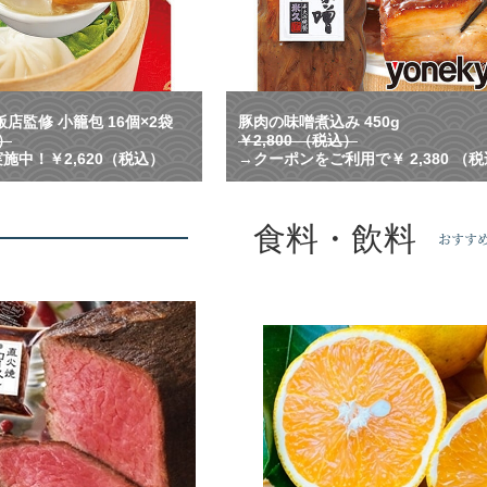
れ
る
！
横
浜
中
店監修 小籠包 16個×2袋
豚肉の味噌煮込み 450g
華
込）
￥2,800 （税込）
街
施中！￥2,620（税込）
→クーポンをご利用で￥ 2,380 （
で
人
気
食料・飲料
の
おすす
名
店
監
修
の
小
籠
包