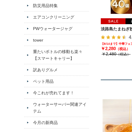
防災用品特集
エアコンクリーニング
PWウォータージャグ
淡路島たまねぎ餃
4
tower
【8/14まで】中華フ
￥2,280
（税込）
重たいボトルの移動も楽々
￥2,480
（税込）
【スマートキャリー】
訳ありグルメ
ペット用品
今これが売れてます！
ウォーターサーバー関連アイ
テム
今月の新商品