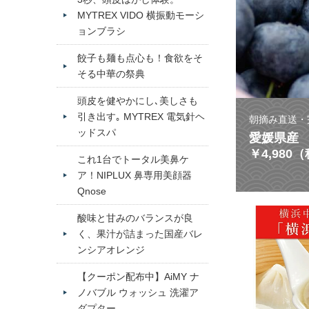
MYTREX VIDO 横振動モーシ
ョンブラシ
餃子も麺も点心も！食欲をそ
そる中華の祭典
頭皮を健やかにし､美しさも
引き出す｡ MYTREX 電気針ヘ
朝摘み直送・
ッドスパ
愛媛県産 
￥4,980
これ1台でトータル美鼻ケ
ア！NIPLUX 鼻専用美顔器
Qnose
酸味と甘みのバランスが良
く、果汁が詰まった国産バレ
ンシアオレンジ
【クーポン配布中】AiMY ナ
ノバブル ウォッシュ 洗濯ア
ダプター