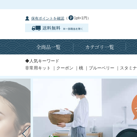
（
1pt=1円）
保有ポイントを確認
全商品一覧
カテゴリ一覧
◆人気キーワード
非常用キット
｜
クーポン
｜
桃
｜
ブルーベリー
｜
スタミナ