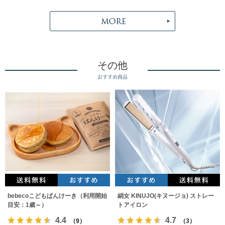
その他
おすすめ商品
bebecoこどもぱんけーき（利用開始
絹女 KINUJO(キヌージョ) ストレー
目安：1歳～）
トアイロン
4.4
4.7
（9）
（3）