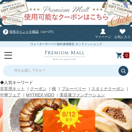
保有ポイントを確認
（1pt=1円）
マイページ
お気に入り
ウォーターサーバー契約者様限定 オンラインショップ
0
何をお探しですか？
◆人気キーワード
非常用キット
｜
クーポン
｜
桃
｜
ブルーベリー
｜
スタミナクーポン
｜
中華フェア
｜
MYTREX VIDO
｜
美容液ファンデーション