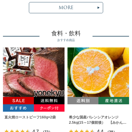
MORE
食料・飲料
おすすめ商品
直火焼ローストビーフ160g×2袋
希少な国産バレンシアオレンジ
2.5kg(15～17個前後） 【みかんの
みっちゃん農園】
4.7
4.4
（72）
（38）