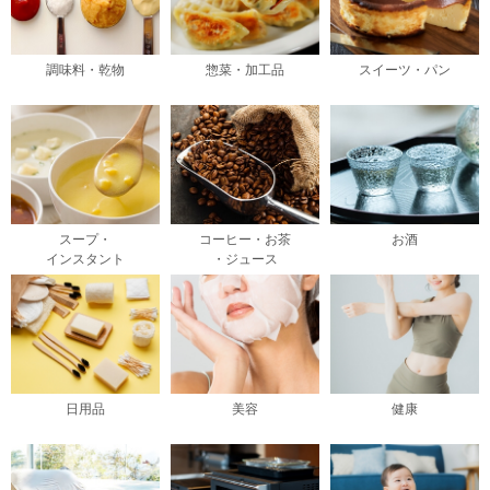
調味料・乾物
惣菜・加工品
スイーツ・パン
スープ・
コーヒー・お茶
お酒
インスタント
・ジュース
日用品
美容
健康