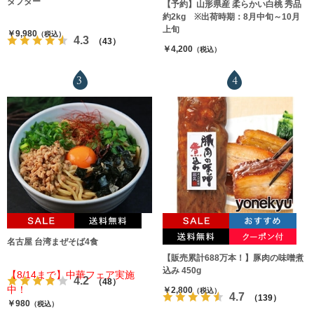
ダプター
【予約】山形県産 柔らかい白桃 秀品
約2kg ※出荷時期：8月中旬～10月
上旬
￥9,980
（税込）
4.3
（43）
￥4,200
（税込）
3
4
名古屋 台湾まぜそば4食
【販売累計688万本！】豚肉の味噌煮
込み 450g
【8/14まで】中華フェア実施
4.2
（48）
中！
￥2,800
（税込）
4.7
（139）
￥980
（税込）