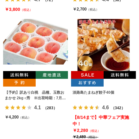
￥3,800
￥2,700
（税込）
（税込）
【予約】訳あり白桃 品種、玉数お
淡路島たまねぎ餃子40個
まかせ 2kg ○秀 ※出荷時期：7月下
旬～9月上旬
4.1
4.6
（283）
（342）
￥4,200
【8/14まで】中華フェア実施
（税込）
中！
￥2,280
（税込）
￥2,480
（税込）