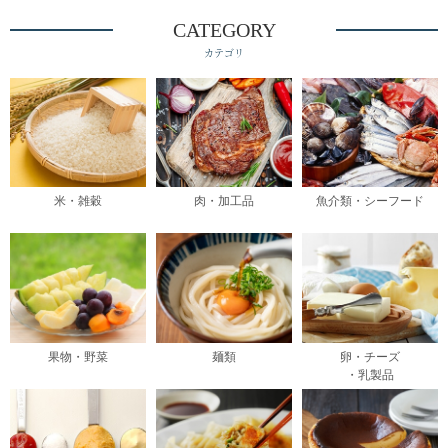
CATEGORY
カテゴリ
米・雑穀
肉・加工品
魚介類・シーフード
果物・野菜
麺類
卵・チーズ
・乳製品