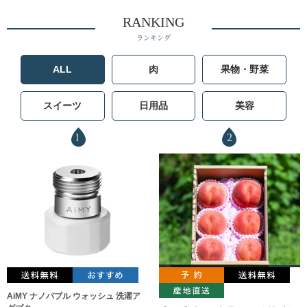
RANKING
ランキング
ALL
肉
果物・野菜
スイーツ
日用品
美容
1
2
AiMY ナノバブル ウォッシュ 洗濯ア