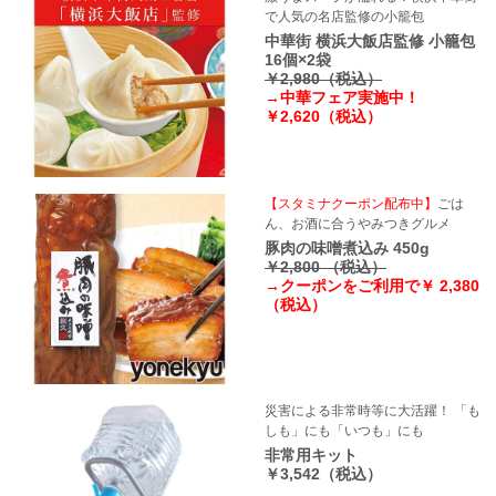
で人気の名店監修の小籠包
中華街 横浜大飯店監修 小籠包
16個×2袋
￥2,980（税込）
→中華フェア実施中！
￥2,620（税込）
【スタミナクーポン配布中】
ごは
ん、お酒に合うやみつきグルメ
豚肉の味噌煮込み 450g
￥2,800 （税込）
→クーポンをご利用で￥ 2,380
（税込）
災害による非常時等に大活躍！ 「も
しも」にも「いつも」にも
非常用キット
￥3,542（税込）