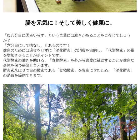
腸を元気に！そして美しく健康に。
「腹八分目に医者いらず」という言葉には続きがあることをご存じでしょう
か？
「六分目にして病なし」とあるのです！
健康のためには過食をせずに「消化酵素」の消費を節約し、「代謝酵素」の量
を増加させることがポイントです。
代謝酵素の働きを助ける、「食物酵素」を外から適度に補給することが健康な
身体を保つ秘訣と言えます。
酵素玄米は３つ目の酵素である「食物酵素」を豊富に含むため、「消化酵素」
の消費を節約できます。