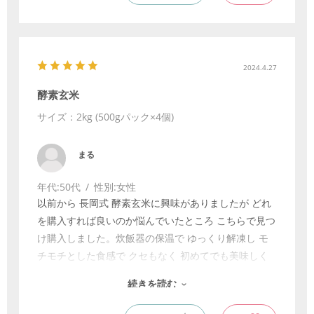
眠っていた古い５合炊きの炊飯器を出してきて、解
凍。
初めて食しました。美味しい！！！
酵素玄米に感謝、ありがとうございました。
2024.4.27
酵素玄米
サイズ：2kg (500gパック×4個)
まる
年代:
50代
性別:
女性
以前から 長岡式 酵素玄米に興味がありましたが どれ
を購入すれば良いのか悩んでいたところ こちらで見つ
け購入しました。炊飯器の保温で ゆっくり解凍し モ
チモチとした食感で クセもなく 初めてでも美味しく
頂きました。モチモチ感があるのでしっかり噛んで食
続きを読む
べるせいか 食欲旺盛な私でもお茶碗半分くらいで 満
腹感が。。お通じもよくなり購入して良かったです！