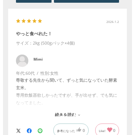
2026.1.2
やっと食べれた！
サイズ：2kg (500gパック×4個)
Mimi
年代:
60代
性別:
女性
尊敬する先生から聞いて、ずっと気になっていた酵素
玄米。
専用炊飯器欲しかったですが、手が出せず、でも気に
なってました。
お正月休みまで冷凍していたのをやっと食べようと思
続きを読む
い、取り出したところ、
現在使っている炊飯器（３合炊き）には入れられ
0
0
参考になった
Like!
ず、、、