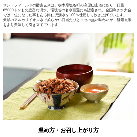
サン・フィールドの酵素玄米は、栃木県塩谷町の高原山山麓にあり、日量
65000トンもの豊富な湧水、環境省の名水百選にも認定され、全国利き水大会
では一位になった事もある尚仁沢湧水を100％使用して炊き上げています。
天然のアルカリイオン水で柔らかい口当たりとクセの無い味わいが、酵素玄米
をより美味しく引き立てています。
温め方・お召し上がり方