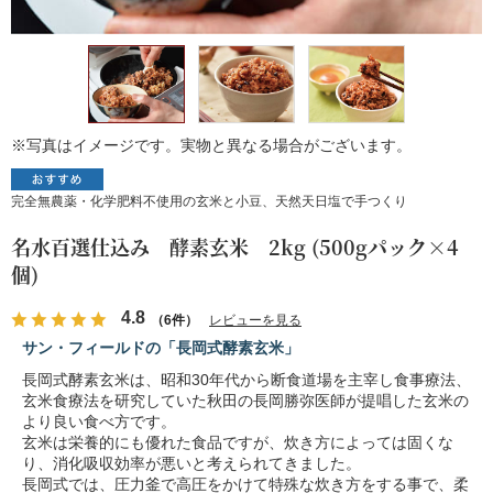
※写真はイメージです。実物と異なる場合がございます。
完全無農薬・化学肥料不使用の玄米と小豆、天然天日塩で手つくり
名水百選仕込み 酵素玄米 2kg (500gパック×4
個)
4.8
（6件）
レビューを見る
サン・フィールドの「長岡式酵素玄米」
長岡式酵素玄米は、昭和30年代から断食道場を主宰し食事療法、
玄米食療法を研究していた秋田の長岡勝弥医師が提唱した玄米の
より良い食べ方です。
玄米は栄養的にも優れた食品ですが、炊き方によっては固くな
り、消化吸収効率が悪いと考えられてきました。
長岡式では、圧力釜で高圧をかけて特殊な炊き方をする事で、柔