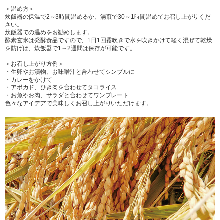
＜温め方＞
炊飯器の保温で2～3時間温めるか、湯煎で30～1時間温めてお召し上がりくだ
さい。
炊飯器での温めをお勧めします。
酵素玄米は発酵食品ですので、1日1回霧吹きで水を吹きかけて軽く混ぜて乾燥
を防げば、炊飯器で1～2週間は保存が可能です。
＜お召し上がり方例＞
・生卵やお漬物、お味噌汁と合わせてシンプルに
・カレーをかけて
・アボカド、ひき肉を合わせてタコライス
・お魚やお肉、サラダと合わせてワンプレート
色々なアイデアで美味しくお召し上がりいただけます。