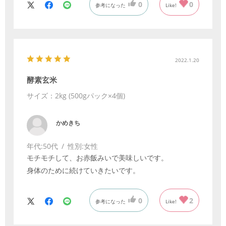
0
0
参考になった
Like!
ちょっと高価なので 時々購入して デトックスと便秘
解消したいと思います。
2022.1.20
酵素玄米
サイズ：2kg (500gパック×4個)
かめきち
年代:
50代
性別:
女性
モチモチして、お赤飯みいで美味しいです。
身体のために続けていきたいです。
0
2
参考になった
Like!