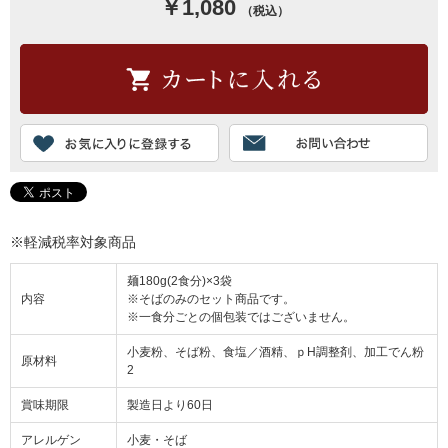
￥1,080
（税込）
※軽減税率対象商品
麺180g(2食分)×3袋
内容
※そばのみのセット商品です。
※一食分ごとの個包装ではございません。
小麦粉、そば粉、食塩／酒精、ｐH調整剤、加工でん粉
原材料
2
賞味期限
製造日より60日
アレルゲン
小麦・そば