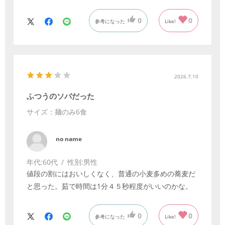
0
0
参考になった
Like!
2026.7.10
ふつうのソバだった
サイズ：麺のみ6食
no name
年代:
60代
性別:
男性
値段の割にはおいしくなく、普通の小麦多めの蕎麦だ
と思った。茹で時間は1分４５秒程度がいいのかな。
0
0
参考になった
Like!