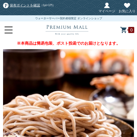
保有ポイントを確認
（1pt=1円）
マイページ
お気に入り
ウォーターサーバー契約者様限定 オンラインショップ
0
※本商品は簡易包装、ポスト投函でのお届けとなります。