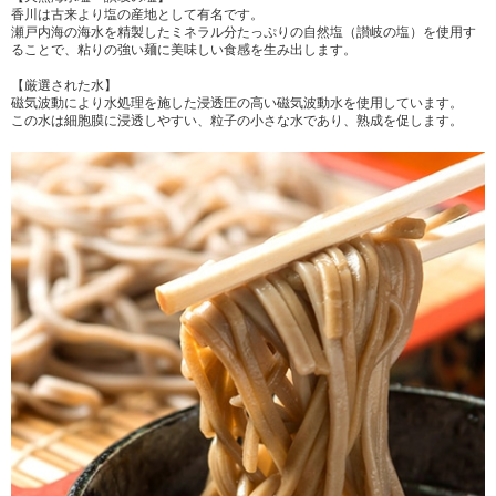
香川は古来より塩の産地として有名です。
瀬戸内海の海水を精製したミネラル分たっぷりの自然塩（讃岐の塩）を使用す
ることで、粘りの強い麺に美味しい食感を生み出します。
【厳選された水】
磁気波動により水処理を施した浸透圧の高い磁気波動水を使用しています。
この水は細胞膜に浸透しやすい、粒子の小さな水であり、熟成を促します。