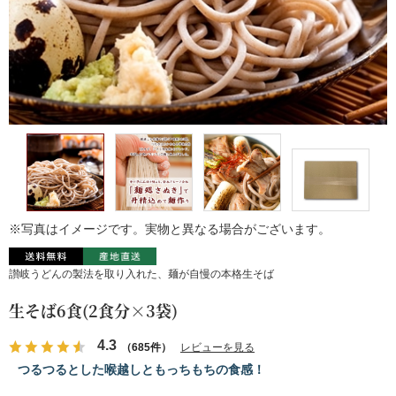
※写真はイメージです。実物と異なる場合がございます。
讃岐うどんの製法を取り入れた、麺が自慢の本格生そば
生そば6食(2食分×3袋)
4.3
（685件）
レビューを見る
つるつるとした喉越しともっちもちの食感！