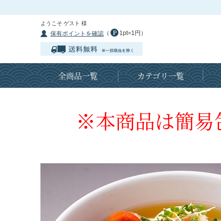
ようこそ ゲスト 様
（
1pt=1円）
保有ポイントを確認
全商品一覧
カテゴリ一覧
※本商品は簡易