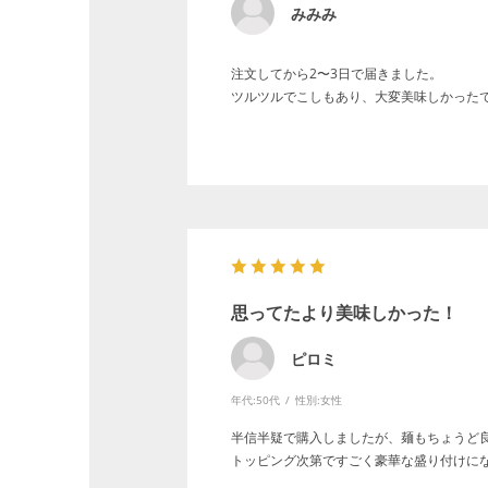
みみみ
注文してから2〜3日で届きました。
ツルツルでこしもあり、大変美味しかった
思ってたより美味しかった！
ピロミ
年代:
50代
性別:
女性
半信半疑で購入しましたが、麺もちょうど
トッピング次第ですごく豪華な盛り付けに