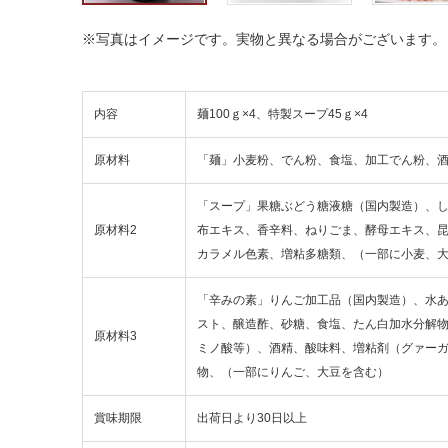
※写真はイメージです。実物と異なる場合がございます。
内容
麺100ｇ×4、特製スープ45ｇ×4
原材料
「麺」小麦粉、でん粉、食塩、加工でん粉、
「スープ」果糖ぶどう糖液糖（国内製造）、
原材料2
布エキス、香辛料、ねりごま、酵母エキス、
カラメル色素、増粘多糖類、（一部に小麦、
「辛みの素」りんご加工品（国内製造）、水
スト、醸造酢、砂糖、食塩、たん白加水分解
原材料3
ミノ酸等）、酒精、酸味料、増粘剤（グァー
物、（一部にりんご、大豆を含む）
賞味期限
出荷日より30日以上