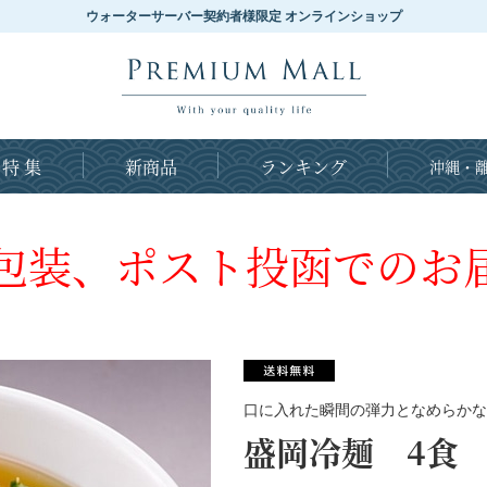
ウォーターサーバー契約者様限定 オンラインショップ
特 集
新商品
ランキング
沖縄・離
包装、ポスト投函でのお
口に入れた瞬間の弾力となめらかな
盛岡冷麺 4食