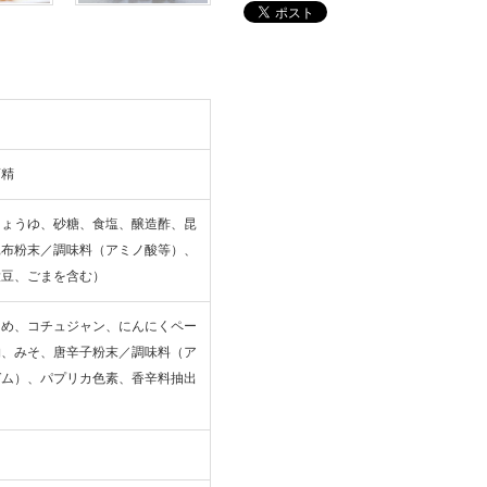
酒精
しょうゆ、砂糖、食塩、醸造酢、昆
昆布粉末／調味料（アミノ酸等）、
大豆、ごまを含む）
あめ、コチュジャン、にんにくペー
物、みそ、唐辛子粉末／調味料（ア
ガム）、パプリカ色素、香辛料抽出