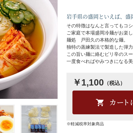
岩手県の盛岡といえば、盛
その特徴はなんと言ってもコシ
ご家庭で本場盛岡冷麺がお楽し
麺処 戸田久の本格的な麺。
独特の蒸練製法で製造した弾力
この旨い麺に絡むピリ辛のスー
一度食べればやみつきになる美
￥1,100
（税込）
※軽減税率対象商品