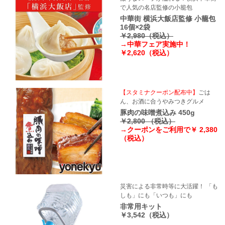
で人気の名店監修の小籠包
中華街 横浜大飯店監修 小籠包
16個×2袋
￥2,980（税込）
→中華フェア実施中！
￥2,620（税込）
【スタミナクーポン配布中】
ごは
ん、お酒に合うやみつきグルメ
豚肉の味噌煮込み 450g
￥2,800 （税込）
→クーポンをご利用で￥ 2,380
（税込）
災害による非常時等に大活躍！ 「も
しも」にも「いつも」にも
非常用キット
￥3,542（税込）