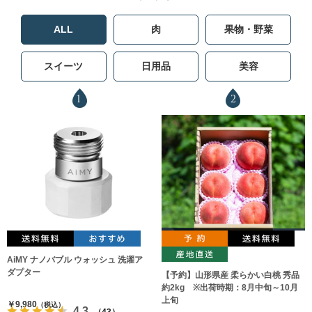
ALL
肉
果物・野菜
スイーツ
日用品
美容
1
2
AiMY ナノバブル ウォッシュ 洗濯ア
ダプター
【予約】山形県産 柔らかい白桃 秀品
約2kg ※出荷時期：8月中旬～10月
上旬
￥9,980
（税込）
4.3
（43）