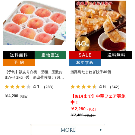
【予約】訳あり白桃 品種、玉数お
淡路島たまねぎ餃子40個
まかせ 2kg ○秀 ※出荷時期：7月下
旬～9月上旬
4.1
4.6
（283）
（342）
￥4,200
【8/14まで】中華フェア実施
（税込）
中！
￥2,280
（税込）
￥2,480
（税込）