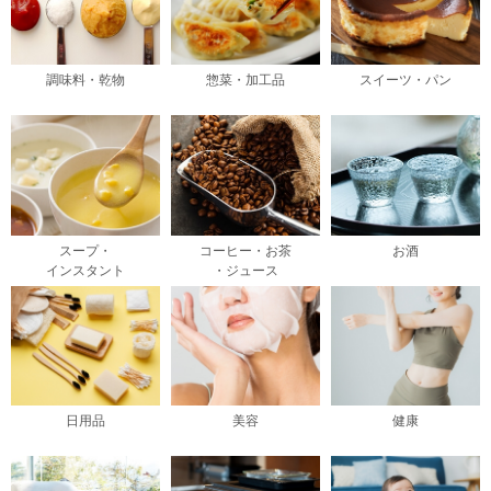
調味料・乾物
惣菜・加工品
スイーツ・パン
スープ・
コーヒー・お茶
お酒
インスタント
・ジュース
日用品
美容
健康