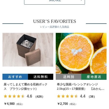
USER’S FAVORITES
レビュー高評価の人気商品
座ってしまえて畳める収納ボック
希少な国産バレンシアオレンジ
ス ブラウン(2個セット)
2.5kg(15～17個前後） 【みかんの
みっちゃん農園】
4.6
4.4
（426）
（38）
￥4,980
￥2,700
（税込）
（税込）