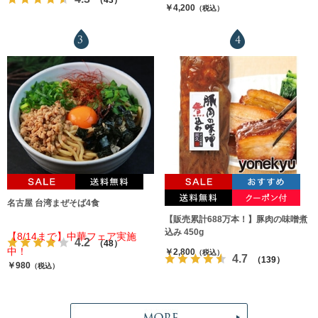
￥4,200
（税込）
3
4
名古屋 台湾まぜそば4食
【販売累計688万本！】豚肉の味噌煮
込み 450g
【8/14まで】中華フェア実施
4.2
（48）
中！
￥2,800
（税込）
4.7
（139）
￥980
（税込）