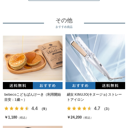
その他
おすすめ商品
bebecoこどもぱんけーき（利用開始
絹女 KINUJO(キヌージョ) ストレー
目安：1歳～）
トアイロン
4.4
4.7
（9）
（3）
￥1,180
￥24,200
（税込）
（税込）