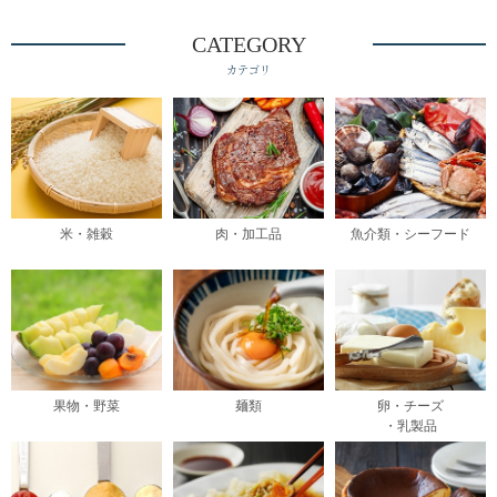
CATEGORY
カテゴリ
米・雑穀
肉・加工品
魚介類・シーフード
果物・野菜
麺類
卵・チーズ
・乳製品