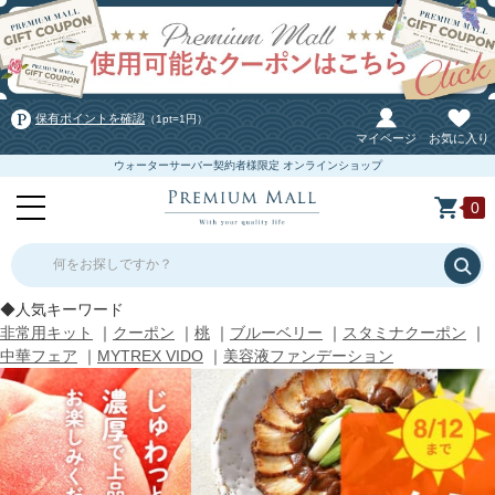
保有ポイントを確認
（1pt=1円）
マイページ
お気に入り
ウォーターサーバー契約者様限定 オンラインショップ
0
何をお探しですか？
◆人気キーワード
非常用キット
｜
クーポン
｜
桃
｜
ブルーベリー
｜
スタミナクーポン
｜
中華フェア
｜
MYTREX VIDO
｜
美容液ファンデーション