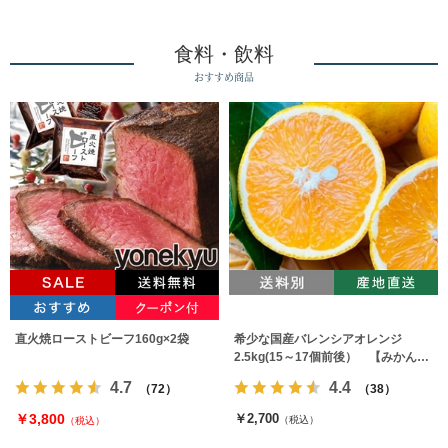
食料・飲料
おすすめ商品
直火焼ローストビーフ160g×2袋
希少な国産バレンシアオレンジ
2.5kg(15～17個前後） 【みかんの
みっちゃん農園】
4.7
4.4
（72）
（38）
￥3,800
￥2,700
（税込）
（税込）