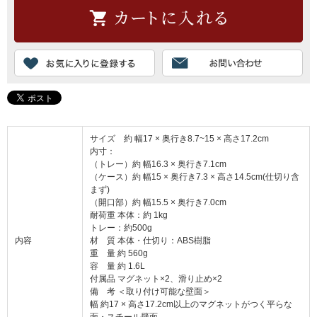
サイズ 約 幅17 × 奥行き8.7~15 × 高さ17.2cm
内寸：
（トレー）約 幅16.3 × 奥行き7.1cm
（ケース）約 幅15 × 奥行き7.3 × 高さ14.5cm(仕切り含
まず)
（開口部）約 幅15.5 × 奥行き7.0cm
耐荷重 本体：約 1kg
トレー：約500g
内容
材 質 本体・仕切り：ABS樹脂
重 量 約 560g
容 量 約 1.6L
付属品 マグネット×2、滑り止め×2
備 考 ＜取り付け可能な壁面＞
幅 約17 × 高さ17.2cm以上のマグネットがつく平らな
面・スチール壁面