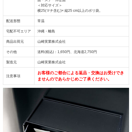
＜対応サイズ＞
横25(マチ含む)× 縦25 cm以上のポリ袋。
配送形態
常温
宅配不可エリア
沖縄・離島
商品出荷元
山崎実業株式会社
その他
送料(税込)：1,650円、北海道2,750円
製造元
山崎実業株式会社
お客様のご都合による返品・交換はお受けでき
注意事項
ませんのであらかじめご了承ください。