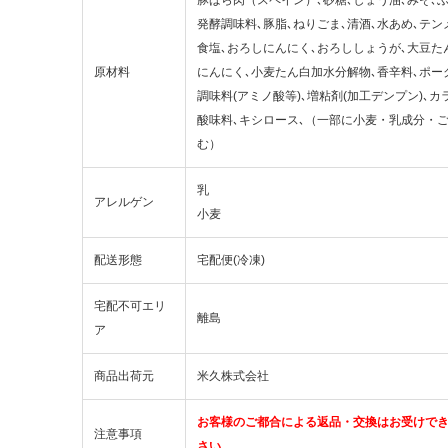
発酵調味料､豚脂､ねりごま､清酒､水あめ､テン
食塩､おろしにんにく､おろししょうが､大豆た
原材料
にんにく､小麦たん白加水分解物､香辛料､ポー
調味料(アミノ酸等)､増粘剤(加工デンプン)､カ
酸味料､キシロース､（一部に小麦・乳成分・
む）
乳
アレルゲン
小麦
配送形態
宅配便(冷凍)
宅配不可エリ
離島
ア
商品出荷元
米久株式会社
お客様のご都合による返品・交換はお受けで
注意事項
さい。