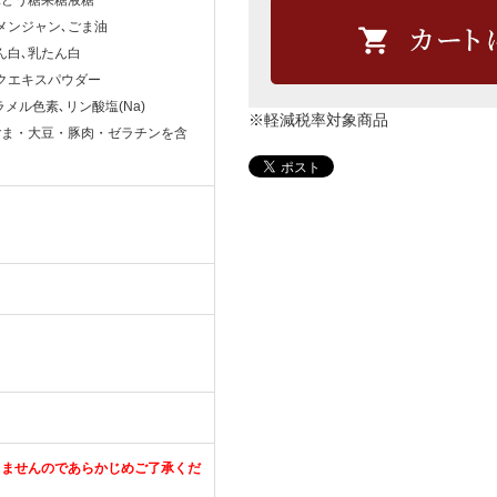
メンジャン､ごま油
ん白､乳たん白
クエキスパウダー
ラメル色素､リン酸塩(Na)
※軽減税率対象商品
ごま・大豆・豚肉・ゼラチンを含
きませんのであらかじめご了承くだ