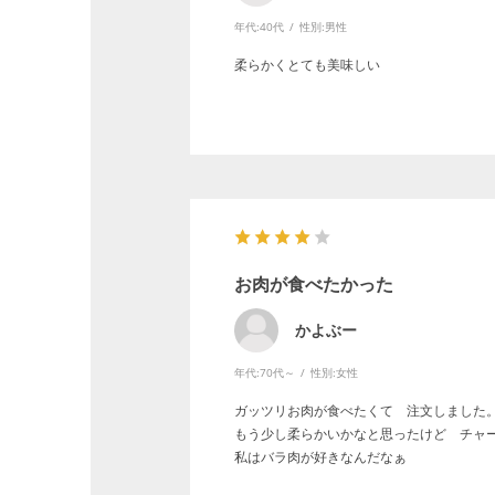
年代:
40代
性別:
男性
柔らかくとても美味しい
お肉が食べたかった
かよぶー
年代:
70代～
性別:
女性
ガッツリお肉が食べたくて 注文しました
もう少し柔らかいかなと思ったけど チャ
私はバラ肉が好きなんだなぁ