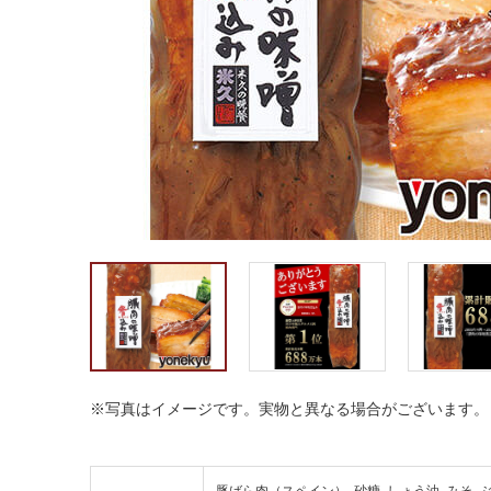
※写真はイメージです。実物と異なる場合がございます。
豚ばら肉（スペイン）､砂糖､しょう油､みそ､