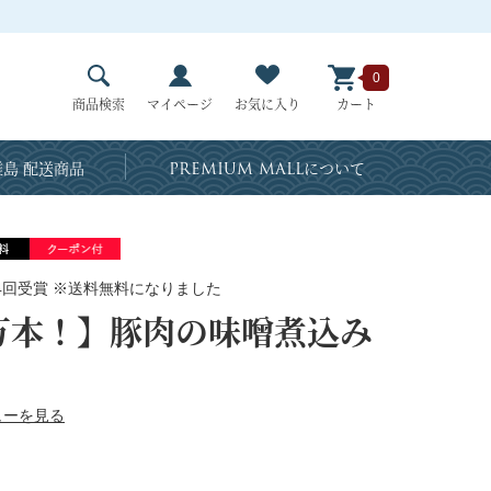
0
商品検索
マイページ
お気に入り
カート
島 配送商品
PREMIUM MALL
について
4回受賞 ※送料無料になりました
8万本！】豚肉の味噌煮込み
ューを見る