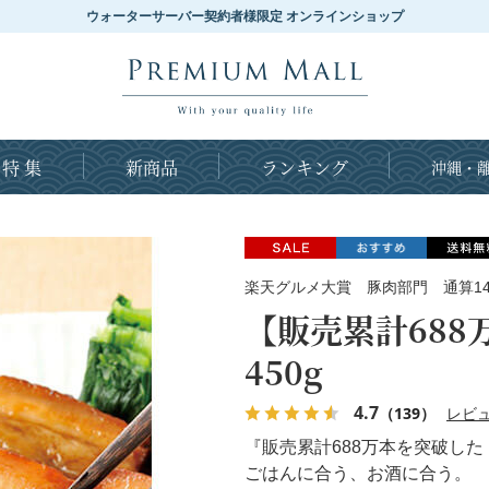
ウォーターサーバー契約者様限定 オンラインショップ
特 集
新商品
ランキング
沖縄・離
楽天グルメ大賞 豚肉部門 通算1
【販売累計68
450g
4.7
（139）
レビ
『販売累計688万本を突破した
ごはんに合う、お酒に合う。