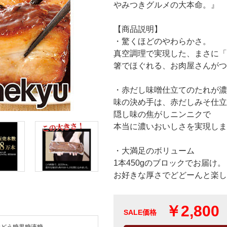
やみつきグルメの大本命。』
【商品説明】
・驚くほどのやわらかさ。
真空調理で実現した、まさに「
箸でほぐれる、お肉屋さんがつ
・赤だし味噌仕立てのたれが濃
味の決め手は、赤だしみそ仕立
隠し味の焦がしニンニクで
本当に濃いおいしさを実現しま
・大満足のボリューム
1本450gのブロックでお届け。
お好きな厚さでどどーんと楽し
￥2,800
SALE価格
ぶどう糖果糖液糖