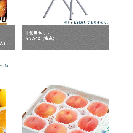
ン
等
配
に
布
大
中
活
】
躍
ご
！
非常用キット
は
「
￥3,542（税込）
ん
も
税込）
、
し
お
も
酒
」
に
に
め商品
合
も
う
「
や
い
み
つ
つ
も
き
」
グ
に
ル
も
メ