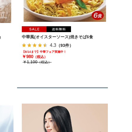
g
中華風(オイスターソース)焼きそば6食
4.3
（93件）
【8/14まで】中華フェア実施中！
￥980
（税込）
￥1,100
（税込）