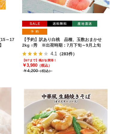
15～17
【予約】訳あり白桃 品種、玉数おまかせ
】
2kg ○秀 ※出荷時期：7月下旬～9月上旬
4.1
（283件）
【8/7まで】桃がお買得！
￥3,980
（税込）
￥4,200
（税込）