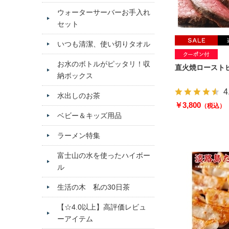
ウォーターサーバーお手入れ
セット
いつも清潔、使い切りタオル
お水のボトルがピッタリ！収
直火焼ローストビ
納ボックス
4
水出しのお茶
￥3,800
（税込）
ベビー＆キッズ用品
ラーメン特集
富士山の水を使ったハイボー
ル
生活の木 私の30日茶
【☆4.0以上】高評価レビュ
ーアイテム