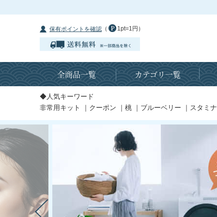
（
1pt=1円）
保有ポイントを確認
全商品一覧
カテゴリ一覧
◆人気キーワード
非常用キット
｜
クーポン
｜
桃
｜
ブルーベリー
｜
スタミナ