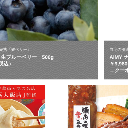
完熟『媛ベリー』
自宅の洗
生ブルーベリー 500g
AiMY
（税込）
￥9,9
→クーポ
激
う
ま
ス
ー
プ
が
溢