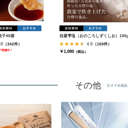
子40個
自凝雫塩（おのころしずくしお）150
.6
4.6
（342件）
（169件）
ェア実施中！
￥1,080
（税込）
その他
おすすめ商品