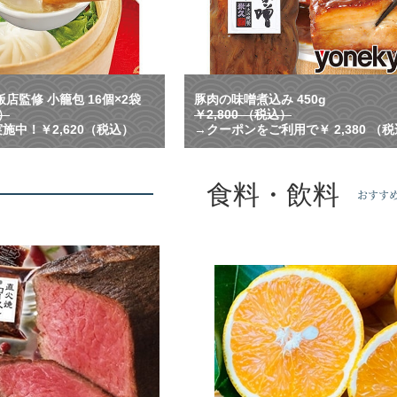
れ
る
！
横
浜
中
店監修 小籠包 16個×2袋
豚肉の味噌煮込み 450g
華
込）
￥2,800 （税込）
街
施中！￥2,620（税込）
→クーポンをご利用で￥ 2,380 （
で
人
気
食料・飲料
の
おすす
名
店
監
修
の
小
籠
包