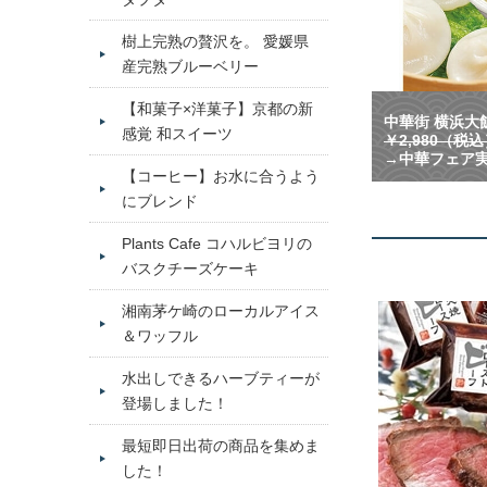
樹上完熟の贅沢を。 愛媛県
産完熟ブルーベリー
【和菓子×洋菓子】京都の新
中華街 横浜大飯
感覚 和スイーツ
￥2,980（税
→中華フェア実
【コーヒー】お水に合うよう
にブレンド
Plants Cafe コハルビヨリの
バスクチーズケーキ
湘南茅ケ崎のローカルアイス
＆ワッフル
水出しできるハーブティーが
登場しました！
最短即日出荷の商品を集めま
した！