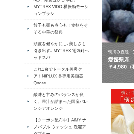
MYTREX VIDO 横振動モーシ
ョンブラシ
餃子も麺も点心も！食欲をそ
そる中華の祭典
頭皮を健やかにし､美しさも
引き出す｡ MYTREX 電気針ヘ
朝摘み直送・
ッドスパ
愛媛県産 
￥4,980
これ1台でトータル美鼻ケ
ア！NIPLUX 鼻専用美顔器
Qnose
酸味と甘みのバランスが良
く、果汁が詰まった国産バレ
ンシアオレンジ
【クーポン配布中】AiMY ナ
ノバブル ウォッシュ 洗濯ア
ダプター