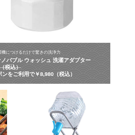
濯機につけるだけで驚きの洗浄力
 ナノバブル ウォッシュ 洗濯アダプター
80（税込）
ンをご利用で￥8,980（税込）
【
災
ス
害
タ
に
ミ
よ
ナ
る
ク
非
ー
常
ポ
時