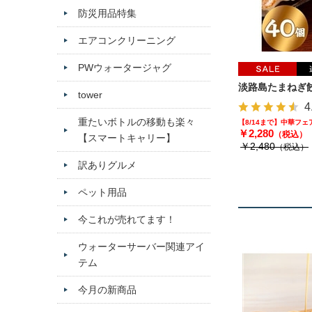
防災用品特集
エアコンクリーニング
PWウォータージャグ
淡路島たまねぎ餃
tower
4
重たいボトルの移動も楽々
【8/14まで】中華フ
￥2,280
（税込）
【スマートキャリー】
￥2,480
（税込）
訳ありグルメ
ペット用品
今これが売れてます！
ウォーターサーバー関連アイ
テム
今月の新商品