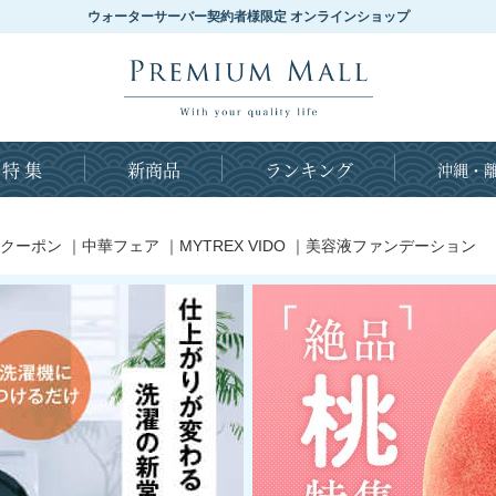
ウォーターサーバー契約者様限定 オンラインショップ
特 集
新商品
ランキング
沖縄・離
クーポン
｜
中華フェア
｜
MYTREX VIDO
｜
美容液ファンデーション