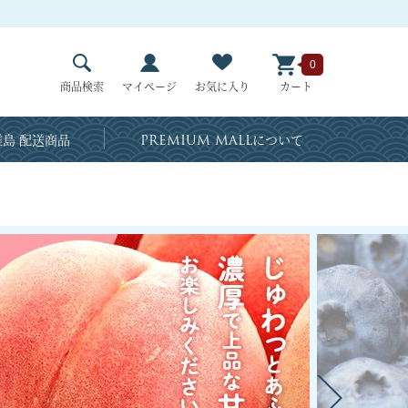
0
商品検索
マイページ
お気に入り
カート
島 配送商品
PREMIUM MALL
について