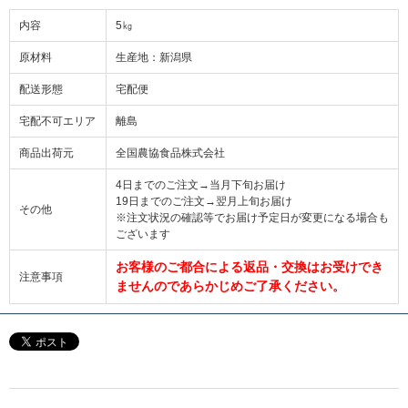
内容
5㎏
原材料
生産地：新潟県
配送形態
宅配便
宅配不可エリア
離島
商品出荷元
全国農協食品株式会社
4日までのご注文→当月下旬お届け
19日までのご注文→翌月上旬お届け
その他
※注文状況の確認等でお届け予定日が変更になる場合も
ございます
お客様のご都合による返品・交換はお受けでき
注意事項
ませんのであらかじめご了承ください。