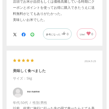
店頭でお米が品切もしくは価格高騰している時期にク
ーポンとポイントを使ってお得に購入できたうえに送
料無料がとてもありがたかった。
美味しいお米でした。
0
0
参考になった
Like!
2024.9.25
美味しく食べました
サイズ：5kg
no name
年代:
50代
性別:
男性
以前、佐渡に旅行に行った先の宿で食べたらとても美