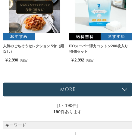
人気のごちそうセレクション 5食（麺
ITOスーパー弾力コットン200枚入り
なし）
×8個セット
￥2,990
￥2,992
（税込）
（税込）
MORE
[1～190件]
190
件あります
キーワード