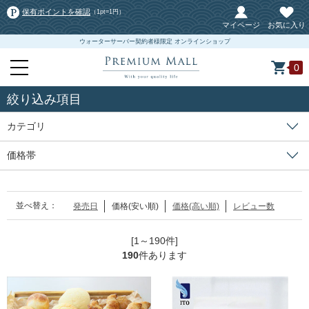
保有ポイントを確認
（1pt=1円）
マイページ
お気に入り
ウォーターサーバー契約者様限定 オンラインショップ
0
絞り込み項目
カテゴリ
価格帯
並べ替え：
発売日
価格(安い順)
価格(高い順)
レビュー数
[1～190件]
190
件あります