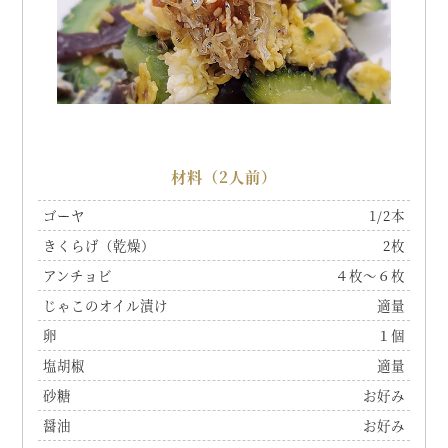
材料（2人前）
ゴーヤ
1/2本
きくらげ（乾燥）
2枚
アンチョビ
４枚～６枚
じゃこのオイル漬け
適量
卵
１個
塩胡椒
適量
砂糖
お好み
醤油
お好み