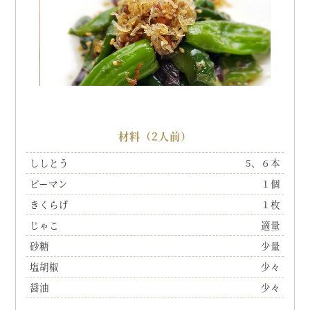
材料（2人前）
ししとう
5、６本
ピーマン
１個
きくらげ
１枚
じゃこ
適量
砂糖
少量
塩胡椒
少々
醤油
少々