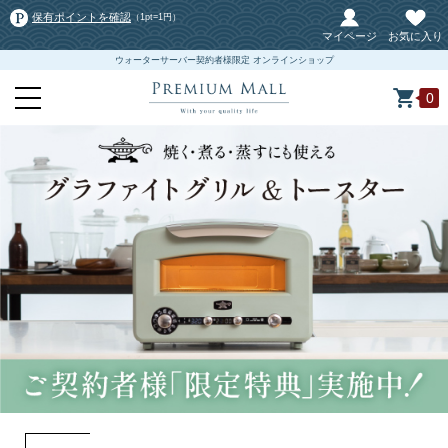
保有ポイントを確認
（1pt=1円）
マイページ
お気に入り
ウォーターサーバー契約者様限定 オンラインショップ
0