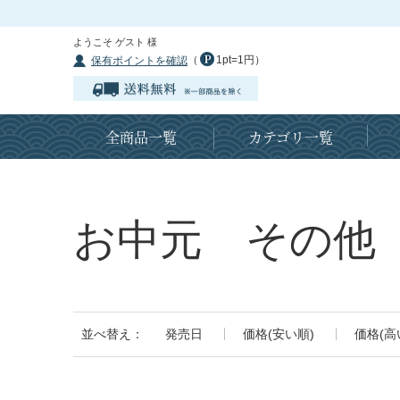
ようこそ ゲスト 様
（
1pt=1円）
保有ポイントを確認
全商品一覧
カテゴリ一覧
お中元 その他
並べ替え：
発売日
価格(安い順)
価格(高