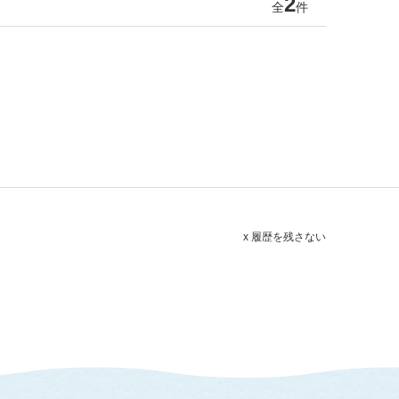
2
全
件
x 履歴を残さない