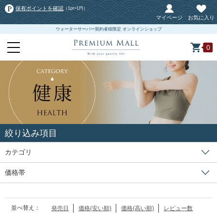
保有ポイントを確認
（1pt=1円）
マイページ
お気に入り
ウォーターサーバー契約者様限定 オンラインショップ
0
絞り込み項目
カテゴリ
価格帯
並べ替え：
発売日
価格(安い順)
価格(高い順)
レビュー数