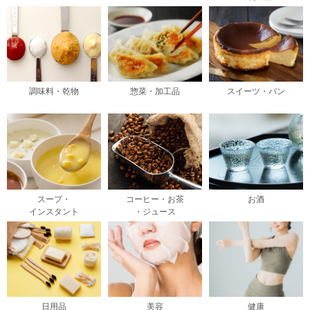
調味料・乾物
惣菜・加工品
スイーツ・パン
スープ・
コーヒー・お茶
お酒
インスタント
・ジュース
日用品
美容
健康