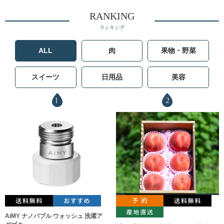
RANKING
ランキング
ALL
肉
果物・野菜
スイーツ
日用品
美容
1
2
AiMY ナノバブル ウォッシュ 洗濯ア