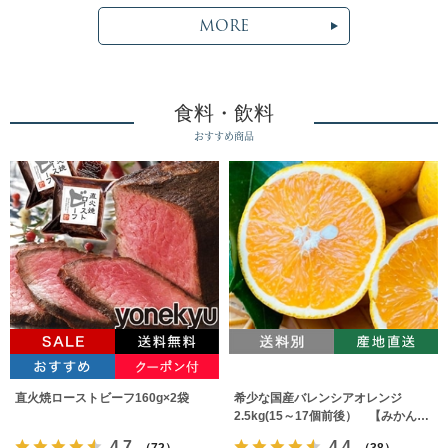
MORE
食料・飲料
おすすめ商品
直火焼ローストビーフ160g×2袋
希少な国産バレンシアオレンジ
2.5kg(15～17個前後） 【みかんの
みっちゃん農園】
4.7
4.4
（72）
（38）