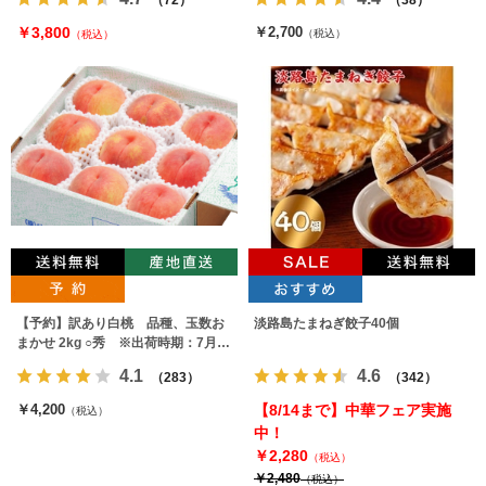
￥3,800
￥2,700
（税込）
（税込）
【予約】訳あり白桃 品種、玉数お
淡路島たまねぎ餃子40個
まかせ 2kg ○秀 ※出荷時期：7月下
旬～9月上旬
4.1
4.6
（283）
（342）
￥4,200
【8/14まで】中華フェア実施
（税込）
中！
￥2,280
（税込）
￥2,480
（税込）