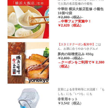
で人気の名店監修の小籠包
中華街 横浜大飯店監修 小籠包
16個×2袋
￥2,980（税込）
→中華フェア実施中！
￥2,620（税込）
【スタミナクーポン配布中】
ごは
ん、お酒に合うやみつきグルメ
豚肉の味噌煮込み 450g
￥2,800 （税込）
→クーポンをご利用で￥ 2,380
（税込）
災害による非常時等に大活躍！ 「も
しも」にも「いつも」にも
非常用キット
￥3,542（税込）