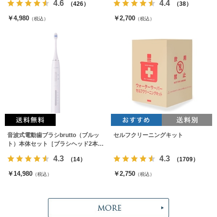
4.6
4.4
（426）
（38）
￥4,980
￥2,700
（税込）
（税込）
音波式電動歯ブラシbrutto（ブルッ
セルフクリーニングキット
ト）本体セット［ブラシヘッド2本付
属］
4.3
4.3
（14）
（1709）
￥14,980
￥2,750
（税込）
（税込）