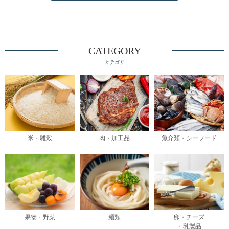
CATEGORY
カテゴリ
米・雑穀
肉・加工品
魚介類・シーフード
果物・野菜
麺類
卵・チーズ
・乳製品