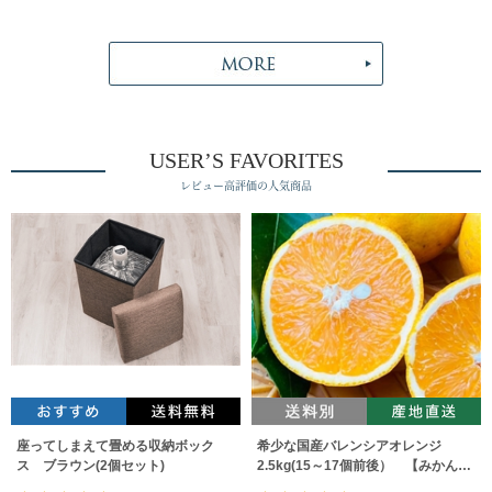
USER’S FAVORITES
レビュー高評価の人気商品
座ってしまえて畳める収納ボック
希少な国産バレンシアオレンジ
ス ブラウン(2個セット)
2.5kg(15～17個前後） 【みかんの
みっちゃん農園】