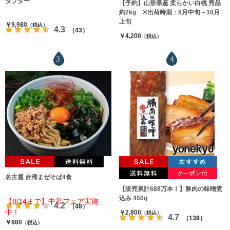
ダプター
【予約】山形県産 柔らかい白桃 秀品
約2kg ※出荷時期：8月中旬～10月
上旬
￥9,980
（税込）
4.3
（43）
￥4,200
（税込）
3
4
名古屋 台湾まぜそば4食
【販売累計688万本！】豚肉の味噌煮
込み 450g
【8/14まで】中華フェア実施
4.2
（48）
中！
￥2,800
（税込）
4.7
（139）
￥980
（税込）