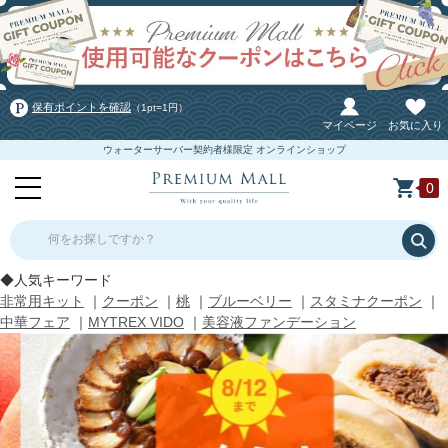
保有ポイントを確認
（1pt=1円）
マイページ
お気に入り
ウォーターサーバー契約者様限定 オンラインショップ
0
何をお探しですか？
◆人気キーワード
非常用キット
｜
クーポン
｜
桃
｜
ブルーベリー
｜
スタミナクーポン
｜
中華フェア
｜
MYTREX VIDO
｜
美容液ファンデーション