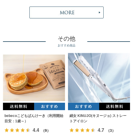
その他
おすすめ商品
bebecoこどもぱんけーき（利用開始
絹女 KINUJO(キヌージョ) ストレー
目安：1歳～）
トアイロン
4.4
4.7
（9）
（3）