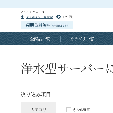
ようこそ ゲスト 様
（
1pt=1円）
保有ポイントを確認
全商品一覧
カテゴリ一覧
浄水型サーバー
絞り込み項目
カテゴリ
その他家電