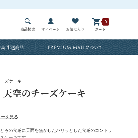
0
商品検索
マイページ
お気に入り
カート
島 配送商品
PREMIUM MALL
について
ーズケーキ
絶品 天空のチーズケーキ
ューを見る
とろの食感に天面を焦がしたパリッとした食感のコントラ
ズケーキです。