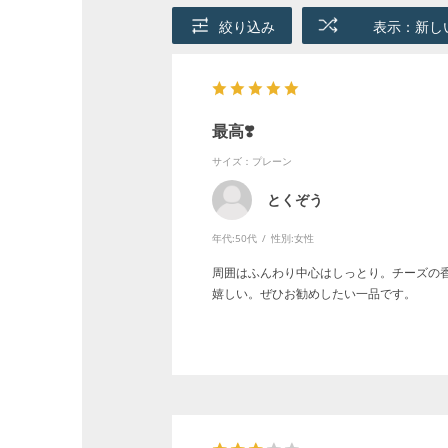
絞り込み
表示：新し
最高❣️
サイズ：プレーン
とくぞう
年代:
50代
性別:
女性
周囲はふんわり中心はしっとり。チーズの
嬉しい。ぜひお勧めしたい一品です。