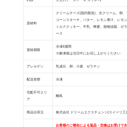
クリームチーズ(国内製造)、生クリーム、卵
コーンスターチ、バター、レモン果汁、レモ
原材料
ミルククッキー、牛乳、蜂蜜、植物油脂、ゼ
ース
冷凍8週間
賞味期限
※解凍後は当日中にお召し上がりください
アレルゲン
乳成分、卵、小麦、ゼラチン
配送形態
冷凍
宅配不可エリ
離島
ア
商品出荷元
株式会社 ドリームエクスチェンジ(スイーツ工房foc
お客様のご都合による返品・交換はお受けで