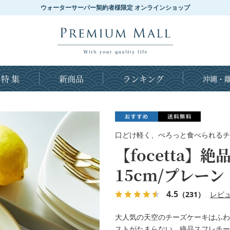
ウォーターサーバー契約者様限定 オンラインショップ
特 集
新商品
ランキング
沖縄・離
口どけ軽く、ぺろっと食べられるチ
【focetta】
15cm/プレーン
4.5
（231）
レビ
大人気の天空のチーズケーキはふわ
ストがたまらない、絶品スフレチー